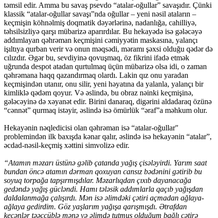
təmsil edir. Amma bu savaş psevdo “atalar-oğullar” savaşıdır. Çünki
klassik “atalar-oğullar savaşı”nda oğullar – yeni nəsil ataların –
keçmişin köhnəlmiş doqmatik dəyərlərinə, nadanlığa, cahilliyə,
təhsilsizliyə qarşı mübarizə aparırdılar. Bu hekayədə isə gələcəyə
addımlayan qəhrəman keçmişini cəmiyyətin maskasına, yalançı
işıltıya qurban verir və onun məqsədi, məramı şəxsi olduğu qədər də
cılızdır. Əgər bu, sevdiyinə qovuşmaq, öz fikrini ifadə etmək
uğrunda despot atadan qurtulmaq üçün mübarizə olsa idi, o zaman
qəhrəmana haqq qazandırmaq olardı. Lakin qız onu yaradan
keçmişindən utanır, onu silir, yeni həyatına da yalanla, yalançı bir
kimliklə qədəm qoyur. Və əslində, bu obraz nəinki keçmişinə,
gələcəyinə də xəyanət edir. Birini danaraq, digərini aldadaraq özünə
“cənnət” qurmaq istəyir, əslində isə ömürlük “əraf”a məhkum olur.
Hekayənin nəqledicisi olan qəhrəman isə “atalar-oğullar"
problemindən ilk baxışda kənar qalır, əslində isə hekayənin “atalar”,
əcdad-nəsil-keçmiş xəttini simvolizə edir.
“Atamın məzarı üstünə gəlib çatanda yağış çisələyirdi. Yarım saat
bundan öncə atamın dərman qoxuyan cansız bədənini gətirib bu
soyuq torpağa tapşırmışdılar. Məzarlıqdan çıxıb dayanacağa
gedəndə yağış gücləndi. Hamı tələsik addımlarla qaçıb yağışdan
daldalanmağa çalışırdı. Mən isə əlimdəki çətiri açmadan ağlaya-
ağlaya gedirdim. Göz yaşlarım yağışa qarışmışdı. Ətrafdan
keçənlər təəccüblə mənə və əlimdə tutmuş olduğum bağlı çətirə