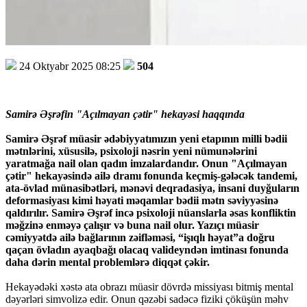
24 Oktyabr 2025 08:25
504
Samirə Əşrəfin "Açılmayan çətir" hekayəsi haqqında
Samirə Əşrəf müasir ədəbiyyatımızın yeni etapının milli bədii
mətnlərini, xüsusilə, psixoloji nəsrin yeni nümunələrini
yaratmağa nail olan qadın imzalardandır. Onun "Açılmayan
çətir" hekayəsində ailə dramı fonunda keçmiş-gələcək tandemi,
ata-övlad münasibətləri, mənəvi deqradasiya, insani duyğuların
deformasiyası kimi həyati məqamlar bədii mətn səviyyəsinə
qaldırılır. Samirə Əşrəf incə psixoloji nüanslarla əsas konfliktin
məğzinə enməyə çalışır və buna nail olur. Yazıçı müasir
cəmiyyətdə ailə bağlarının zəifləməsi, “işıqlı həyat”a doğru
qaçan övladın ayaqbağı olacaq valideyndən imtinası fonunda
daha dərin mental problemlərə diqqət çəkir.
Hekayədəki xəstə ata obrazı müasir dövrdə missiyası bitmiş mental
dəyərləri simvolizə edir. Onun qəzəbi sadəcə fiziki çöküşün məhv