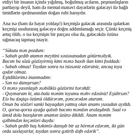
etdiyi bir insanın içində yığılmış, boğulmuş acıların, peşmanlıqların
partlayışı deyil, həm də mental-mənəvi dəyərlərin gələcəyi ilə bağlı
ümidlərin qırılmasından doğan ruhi haraydır.
Ana isə (həm də həyat yoldaşı!) keçmişlə gələcək arasında qalarkən
keçmişi susduraraq gələcəyə doğru addımlamağı seçir. Çünki keçmiş
artıq ölüb, o isə keçmişin bir parçası olsa da, gələcəkdə özünə
sığınacaq tapmaq istəyir.
“Sükutu mən pozdum:
- Sabah gedib atamın meyitini xəstəxanadan götürməliyik.
Bacım bu sözü gözləyirmiş kimi mənə baxıb ilan kimi fısıldadı:
- Sabah olmaz! Toydan sonra nə istəsəniz edərsiniz, ancaq toya
qədər olmaz.
Eşitdiklərimə inanmadım:
- Sən nə danışırsan?
O mənə yaxınlaşıb əsəbiliklə gözlərini bərəltdi:
- Qoymaram ki, ata-bala mənim toyumu məhv edəsiniz! Eşidirsən?
Elə bu dəqiqə özümü öldürərəm, pəncərədən ataram.
Onun bu sözləri sanki bayaqdan yatmış olan anamı yuxudan ayıltdı.
O, qorxa-qorxa ayağa qalxıb bacımı məndən aralaşdırdı. Sual və
ümid dolu baxışlarım anamın üzünə dikildi. Anam mənim
qəlbimdən keçənləri duydu:
- Sabah gedib baş həkimlə danışıb bir az hörmət edərəm, iki gün
orda saxlayarlar, toydan sonra gətirib dəfn edərik”.