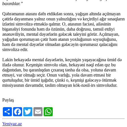
baxırdılar.”
Qəhrəmanın atasını dəfn etdikdən sonra, yağışın altında açılmayan
çətirlə dayanması yalnız onun yalnızlığını və keçirdiyi ağır sınaqların
izlərini simvolizə etməklə qalmır. O, atasının faciəsi, ailəsinin
biganəliyi fonunda həm də özünün, daha doğrusu, təmsil etdiyi
ənənəviliyin, mental dəyərlərin gələcək taleyini görür. Açılmayan,
yağışdan qorumayan çətir həm atanın yoxluğunun soyuqluğunu,
həm də mental dəyərlər olmadan gələcəyin qorumasız qalacağını
simvolizə edir.
Lakin hekayədə mental dəyərlərin, keçmişin yaşayacağına ümid də
ifadə olunur. Keşmişin simvolu olan, hekayəni nəql edən qız bu
dağıntıdan, bu qaranlıqdan çıxaraq tənha da olsa, yoluna davam
etməyi, var olmağı seçir. Onun varlığı, yola davam etməsi bir
qurtuluşdur, bir ümid işığıdır, çünki o, keşmişi gələcəyə ötürmək
missiyasının davamıdır, təslim olmayan kök-nəsil-irs simvoludur.
Paylaş
Share
Facebook
Twitter
Email
WhatsApp
Yeniyaz.az