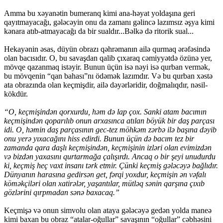
Amma bu xəyanətin bumeranq kimi ana-həyat yoldaşına geri
qayıtmayacağı, gələcəyin onu da zamanı gəlincə lazımsız əşya kimi
kənara atıb-atmayacağı da bir sualdır...Bəlkə də ritorik sual...
Hekayənin əsas, düyün obrazı qəhrəmanın ailə qurmaq ərəfəsində
olan bacısıdır. O, bu savaşdan qalib çıxaraq cəmiyyətdə özünə yer,
mövqe qazanmaq istəyir. Bunun üçün isə nəyi isə qurban vermək,
bu mövqenin “qan bahası”nı ödəmək lazımdır. Və bu qurban xəstə
ata obrazında olan keçmişdir, ailə dəyərləridir, doğmalıqdır, nəsil-
kökdür.
“O, keçmişindən qorxurdu, həm də lap çox. Sanki atam bacımın
keçmişindən qoparılıb onun arxasınca atılan böyük bir daş parçası
idi. O, həmin daş parçasının gec-tez möhkəm zərbə ilə başına dəyib
onu yerə yıxacağını hiss edirdi. Bunun üçün də bacım tez bir
zamanda qara daşlı keçmişindən, keçmişinin izləri olan evimizdən
və bizdən yaxasını qurtarmağa çalışırdı. Ancaq o bir şeyi unudurdu
ki, keçmiş heç vaxt insanı tərk etmir. Çünki keçmiş gələcəyə bağlıdır.
Dünyanın harasına gedirsən get, fərqi yoxdur, keçmişin ən vəfalı
köməkçiləri olan xatirələr, yaşantılar, mütləq sənin qarşına çıxıb
gözlərini qırpmadan sənə baxacaq.”
Keçmişə və onun simvolu olan ataya gələcəyə gedən yolda maneə
kimi baxan bu obraz “atalar-oğullar” savaşının “oğullar” cəbhəsini