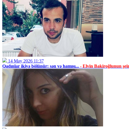
14 May 2026 11:37
Qadınlar ikiyə bölünür: sən və hamısı...
- Elvin Bakiroğlunun şeir