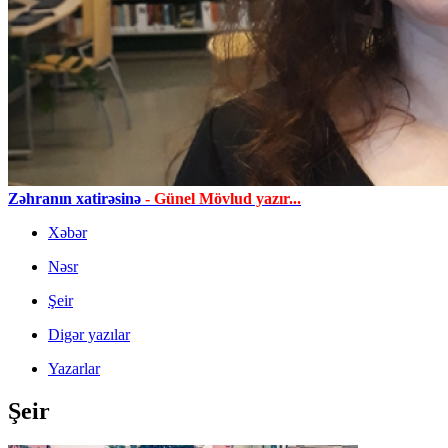
Zəhranın xatirəsinə
- Günel Mövlud yazır...
Xəbər
Nəsr
Şeir
Digər yazılar
Yazarlar
Şeir