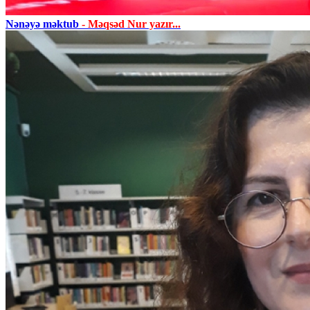
Nənəyə məktub
- Məqsəd Nur yazır...