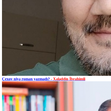
Çexov niyə roman yazmadı?
- Xaləddin İbrahimli