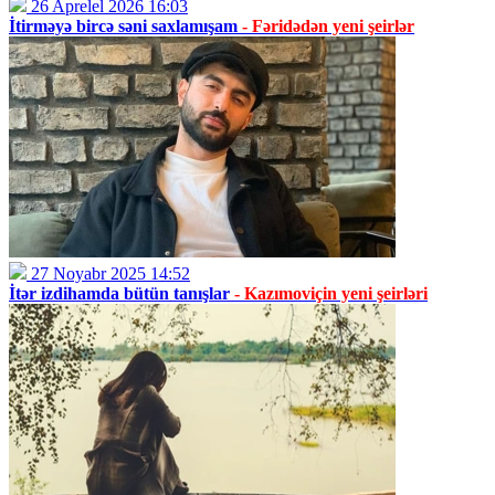
26 Aprelel 2026 16:03
İtirməyə bircə səni saxlamışam
- Fəridədən yeni şeirlər
27 Noyabr 2025 14:52
İtər izdihamda bütün tanışlar
- Kazımoviçin yeni şeirləri