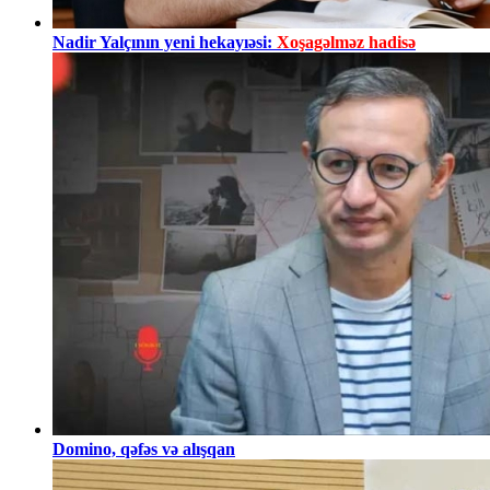
Nadir Yalçının yeni hekayıəsi:
Xoşagəlməz hadisə
Domino, qəfəs və alışqan