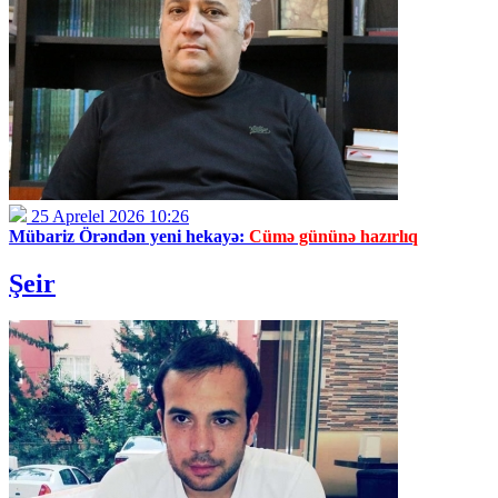
25 Aprelel 2026 10:26
Mübariz Örəndən yeni hekayə:
Cümə gününə hazırlıq
Şeir