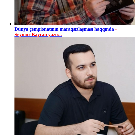
Dünya çempionatının maraqsızlaşması haqqında
-
Seymur Baycan yazır...