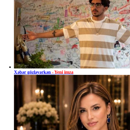
Xəbər gözləyərkən
- Yeni imza