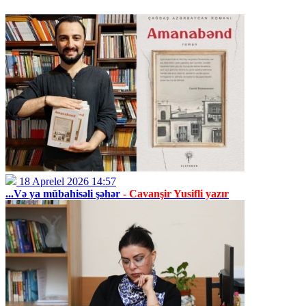
18 Aprelel 2026 14:57
...Və ya mübahisəli şəhər
- Cavanşir Yusifli yazır