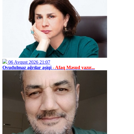
06 Avqust 2026 21:07
Ovudulmaz ağrılar aşiqi
- Afaq Məsud yazır...