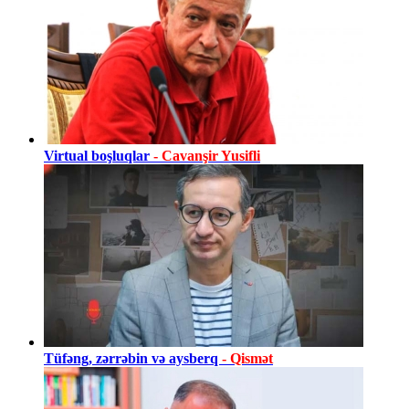
Virtual boşluqlar
- Cavanşir Yusifli
Tüfəng, zərrəbin və aysberq
- Qismət