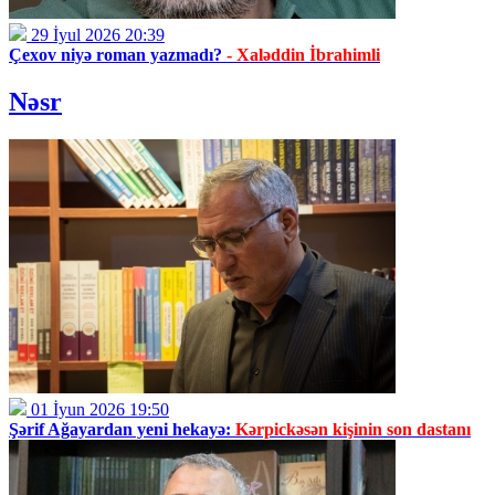
29 İyul 2026 20:39
Çexov niyə roman yazmadı?
- Xaləddin İbrahimli
Nəsr
01 İyun 2026 19:50
Şərif Ağayardan yeni hekayə:
Kərpickəsən kişinin son dastanı