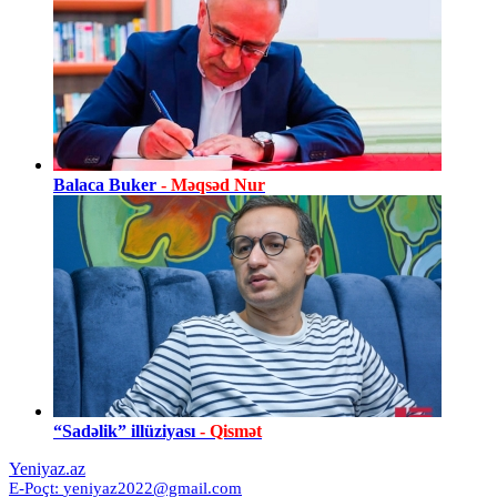
Balaca Buker
- Məqsəd Nur
“Sadəlik” illüziyası
- Qismət
Yeniyaz.az
E-Poçt:
yeniyaz2022@gmail.com