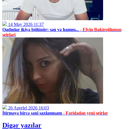
14 May 2026 11:37
Qadınlar ikiyə bölünür: sən və hamısı...
- Elvin Bakiroğlunun
şeirləri
26 Aprelel 2026 16:03
İtirməyə bircə səni saxlamışam
- Fəridədən yeni şeirlər
Digər yazılar