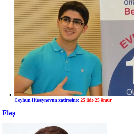
Ceyhun Hüseynovun xatirəsinə:
25 ildə 25 ömür
Fləş