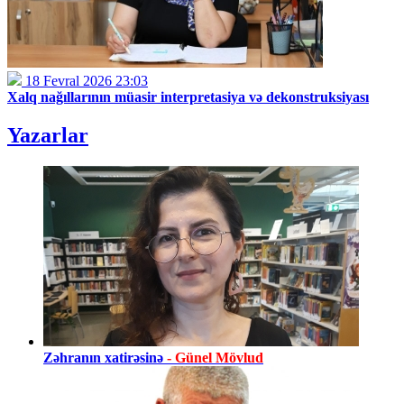
18 Fevral 2026 23:03
Xalq nağıllarının müasir interpretasiya və dekonstruksiyası
Yazarlar
Zəhranın xatirəsinə
- Günel Mövlud