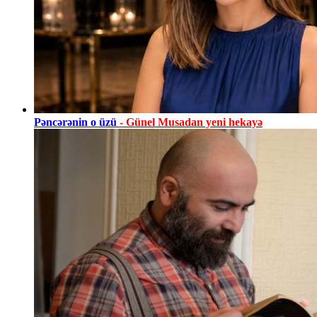
Pəncərənin o üzü
- Günel Musadan yeni hekayə