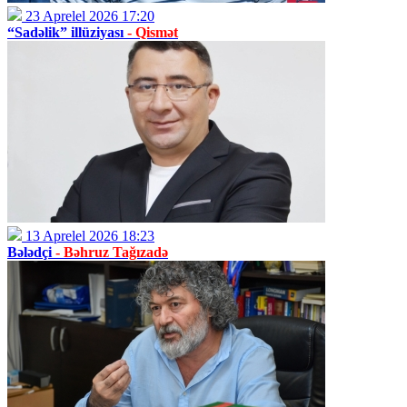
23 Aprelel 2026 17:20
“Sadəlik” illüziyası
- Qismət
13 Aprelel 2026 18:23
Bələdçi
- Bəhruz Tağızadə