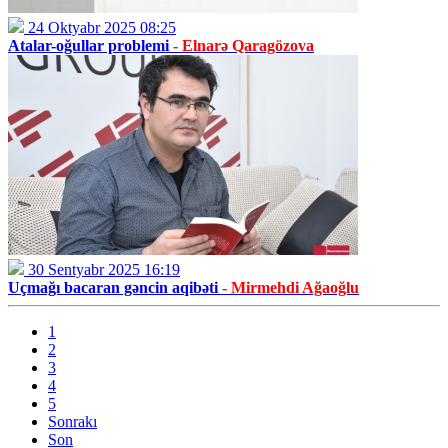
24 Oktyabr 2025 08:25
Atalar-oğullar problemi
- Elnarə Qaragözova
30 Sentyabr 2025 16:19
Uçmağı bacaran gəncin aqibəti
- Mirmehdi Ağaoğlu
1
2
3
4
5
Sonrakı
Son