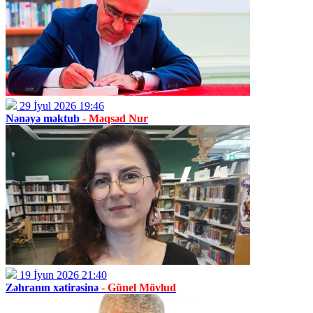
29 İyul 2026 19:46
Nənəyə məktub
- Məqsəd Nur
19 İyun 2026 21:40
Zəhranın xatirəsinə
- Günel Mövlud