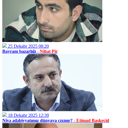
25 Dekabr 2025 08:20
Bayram bazarlığı
- Nihat Pir
18 Dekabr 2025 12:39
Niyə ədəbiyyatımız dünyaya çıxmır?
- Etimad Başkeçid