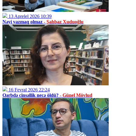
13 Aprelel 2026 10:39
Nəyi yazmaq olmaz
- Şahbaz Xuduoğlu
16 Fevral 2026 22:24
Qərbdə cinsəllik necə öldü?
- Günel Mövlud