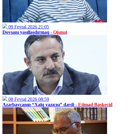
09 Fevral 2026 21:05
Dovşanı yaşıllaşdırmaq
- Qismət
08 Fevral 2026 08:59
Azərbaycanın “Xalq yazıçısı” dərdi
- Etimad Başkeçid