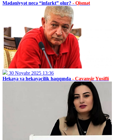
Mədəniyyət necə “infarkt” olur?
- Qismət
30 Noyabr 2025 13:36
Hekayə və hekayəçilik haqqında
- Cavanşir Yusifli