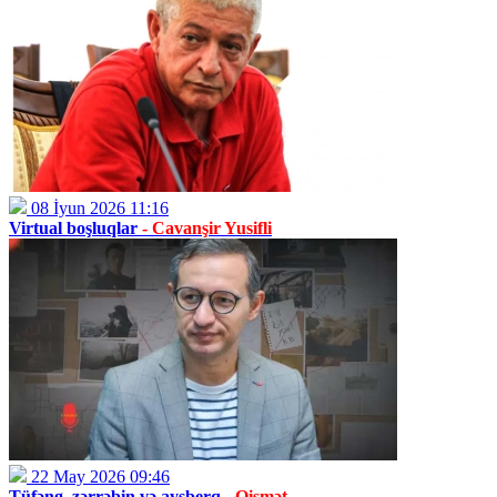
08 İyun 2026 11:16
Virtual boşluqlar
- Cavanşir Yusifli
22 May 2026 09:46
Tüfəng, zərrəbin və aysberq
- Qismət