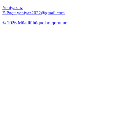
Yeniyaz.az
E-Poçt:
yeniyaz2022@gmail.com
© 2026 Müəllif hüquqları qorunur.