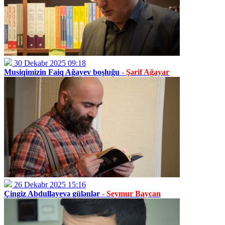
30 Dekabr 2025 09:18
Musiqimizin Faiq Ağayev boşluğu
- Şərif Ağayar
26 Dekabr 2025 15:16
Çingiz Abdullayevə gülənlər
- Seymur Baycan