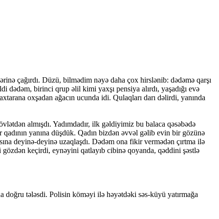
lərinə çağırdı. Düzü, bilmədim nəyə daha çox hirslənib: dədəmə qarşı
dədəm, birinci qrup əlil kimi yaxşı pensiya alırdı, yaşadığı evə
axtarana oxşadan ağacın ucunda idi. Qulaqları darı dəlirdi, yanında
övlətdən almışdı. Yadımdadır, ilk gəldiyimiz bu balaca qəsəbədə
bir qadının yanına düşdük. Qadın bizdən əvvəl gəlib evin bir gözünə
rasına deyinə-deyinə uzaqlaşdı. Dədəm ona fikir vermədən çırtma ilə
ni gözdən keçirdi, eynəyini qatlayıb cibinə qoyanda, qəddini şəstlə
na doğru tələsdi. Polisin köməyi ilə həyətdəki səs-küyü yatırmağa