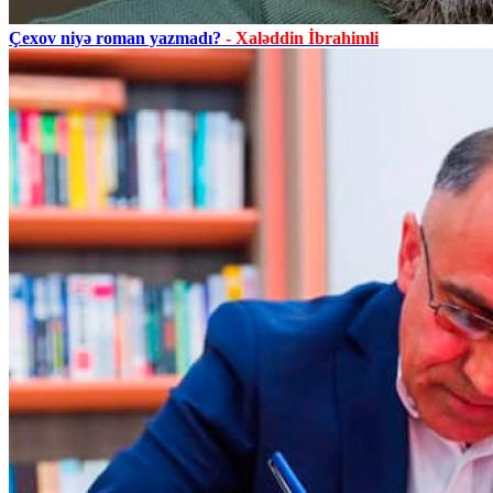
Çexov niyə roman yazmadı?
- Xaləddin İbrahimli