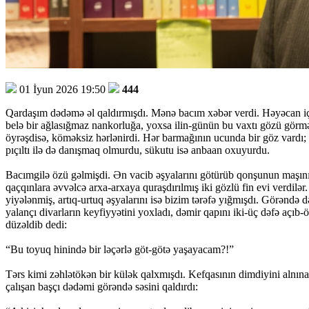
01 İyun 2026 19:50
444
Qardaşım dədəmə əl qaldırmışdı. Mənə bacım xəbər verdi. Həyəcan içind
belə bir ağlasığmaz nankorluğa, yoxsa ilin-günün bu vaxtı gözü görmə
öyrəşdisə, köməksiz hərlənirdi. Hər barmağının ucunda bir göz vardı; 
pıçıltı ilə də danışmaq olmurdu, sükutu isə anbaan oxuyurdu.
Bacımgilə özü gəlmişdi. Ən vacib əşyalarını götürüb qonşunun maşını 
qaçqınlara əvvəlcə arxa-arxaya quraşdırılmış iki gözlü fin evi verdilə
yiyələnmiş, artıq-urtuq əşyalarını isə bizim tərəfə yığmışdı. Görəndə
yalançı divarların keyfiyyətini yoxladı, dəmir qapını iki-üç dəfə açıb-
düzəldib dedi:
“Bu toyuq hinində bir ləçərlə göt-götə yaşayacam?!”
Tərs kimi zəhlətökən bir külək qalxmışdı. Kefqasının dimdiyini alnına 
çalışan başçı dədəmi görəndə səsini qaldırdı: