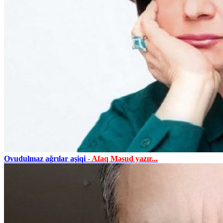
Ovudulmaz ağrılar aşiqi
- Afaq Məsud yazır...