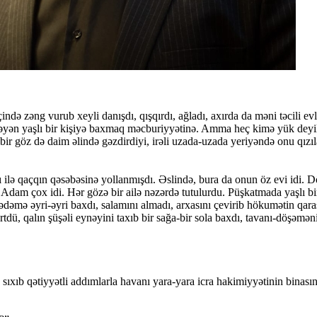
ə zəng vurub xeyli danışdı, qışqırdı, ağladı, axırda da məni təcili ev
yən yaşlı bir kişiyə baxmaq məcburiyyətinə. Amma heç kimə yük deyildi 
bir göz də daim əlində gəzdirdiyi, irəli uzada-uzada yeriyəndə onu qızıl
ilə qaçqın qəsəbəsinə yollanmışdı. Əslində, bura da onun öz evi idi. D
r. Adam çox idi. Hər gözə bir ailə nəzərdə tutulurdu. Püşkatmada yaşlı 
 dədəmə əyri-əyri baxdı, salamını almadı, arxasını çevirib hökumətin qa
örtdü, qalın şüşəli eynəyini taxıb bir sağa-bir sola baxdı, tavanı-döşəmə
sıxıb qətiyyətli addımlarla havanı yara-yara icra hakimiyyətinin binası