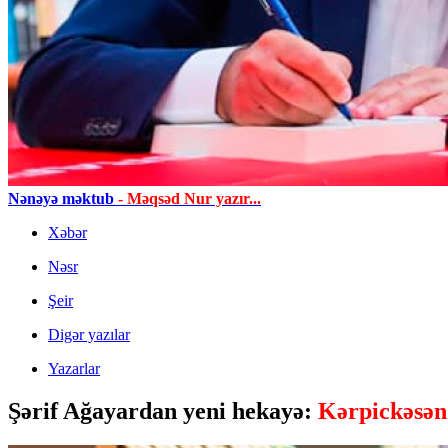
Nənəyə məktub
- Məqsəd Nur yazır...
Xəbər
Nəsr
Şeir
Digər yazılar
Yazarlar
Şərif Ağayardan yeni hekayə:
Kərpickəsən 