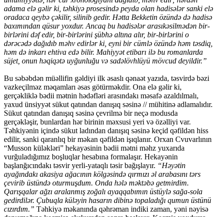
adama elə gəlir ki, təhkiyə prosesində peyda olan hadisələr sanki elə
oradaca qeybə çəkilir, silinib gedir. Hətta Bekketin özündə də hadisə
baxımından qüsur yoxdur. Ancaq bu hadisələr arasıkəsilmədən bir-
birlərini dəf edir, bir-birlərini şübhə altına alır, bir-birlərini o
dərəcədə dağıdıb məhv edirlər ki, eyni bir cümlə özündə həm təsdiq,
həm də inkarı ehtiva edə bilir. Mahiyyət etibarı ilə bu romanlarda
süjet, onun həqiqətə uyğunluğu və sadəlövhlüyü mövcud deyildir.”
Bu səbəbdən müəllifin gəldiyi ilk əsaslı qənaət yazıda, təsvirdə bəzi
vazkeçilməz məqamları əsas götürməkdir. Ona elə gəlir ki,
gerçəkliklə bədii mətnin hədəfləri arasındakı məsafə azaldılmalı,
yaxud ünsiyyət sükut qatından danışıq səsinə // mühitinə adlamalıdır.
Sükut qatından danışıq səsinə çevrilmə bir neçə modusda
gerçəkləşir, bunlardan hər birinin məxsusi yeri və özəlliyi var.
Təhkiyənin içində sükut ladından danışıq səsinə keçid qəfildən hiss
edilir, sanki qaranlıq bir məkan qəfildən işıqlanır. Orxan Cvuvarlının
“Musson küləkləri” hekayəsinin bədii mətni məhz yuxarıda
vurğuladığımız boşluqlar hesabına formalaşır. Hekayənin
başlanğıcındakı təsvir yerli-yataqlı təsir bağışlayır.
“Həyətin
ayağındakı akasiya ağacının kölgəsində qırmızı əl arabasını tərs
çevirib üstündə oturmuşdum. Onda hələ məktəbə getmirdim.
Qarışqalar ağzı aralanmış zoğalı ayaqqabımın üstüylə sağa-sola
gedirdilər. Çubuqla küləyin hasarın dibinə topaladığı qumun üstünü
cızırdım.”
Təhkiyə məkanında qəhrəman indiki zaman, yəni nəyisə