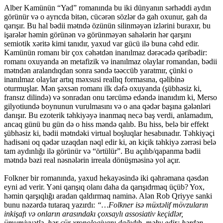
Alber Kamünün “Yad” romanında bu iki dünyanın sərhəddi aydın
görünür və o ayrıcda bitən, cücərən sözlər də gah oxunur, gah da
qarışır. Bu hal bədii mətndə özünün silinməyən izlərini buraxır, bu
işarələr həmin görünən və görünməyən sahələrin hər qarşını
semiotik xəritə kimi tanıdır, yaxud var gücü ilə buna cəhd edir.
Kamünün romanı bir çox cəhətdən inanılmaz dərəcədə qəribədir:
romanı oxuyanda ən metafizik və inanılmaz olaylar romandan, bədii
mətndən aralandıqdan sonra səndə təəccüb yaratmır, çünki o
inanılmaz olaylar artıq məxsusi reallıq formasına, qəlibinə
oturmuşlar. Mən şəxsən romanı ilk dəfə oxuyanda (şübhəsiz ki,
fransız dilində) və sonradan onu tərcümə edəndə inanıdım ki, Merso
gilyotiundə boynunun vurulmasını və o ana qədər başına gələnləri
danışır. Bu ezoterik təhkiyəyə inanmaq necə baş verdi, anlamadım,
ancaq günü bu gün də o hiss məndə qalıb. Bu hiss, belə bir effekt
şübhəsiz ki, bədii mətndəki virtual boşluqlar hesabınadır. Təhkiyəçi
hadisəni oq qədər uzaqdan nəql edir ki, ən kiçik təhkiyə zərrəsi belə
tam aydınlığı ilə görünür və “örtülür”. Bu açılıb/qapanma bədii
mətndə bəzi real nəsnələrin irreala dönüşməsinə yol açır.
Folkner bir romanında, yaxud hekayəsində iki qəhrəmana qəsdən
eyni ad verir. Yəni qarışıq olanı daha da qarışıdrmaq üçüb? Yox,
həmin qarşıqlığı aradan qaldırmaq naminə. Alən Rob Qriyye sanki
bunu nəzərdə tutaraq yazırdı:
“…Folkner isə müxtəlif mövzuların
inkişafı və onların arasındakı çoxsaylı assosiativ keçidlər,
ümumiyyətlə, hər cür xronologiyanı dağıdıb, məhv edir; hərdən