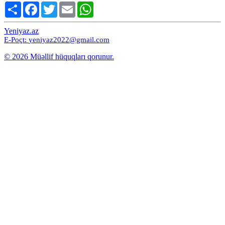
Share
Facebook
Twitter
Email
WhatsApp
Yeniyaz.az
E-Poçt:
yeniyaz2022@gmail.com
© 2026 Müəllif hüquqları qorunur.