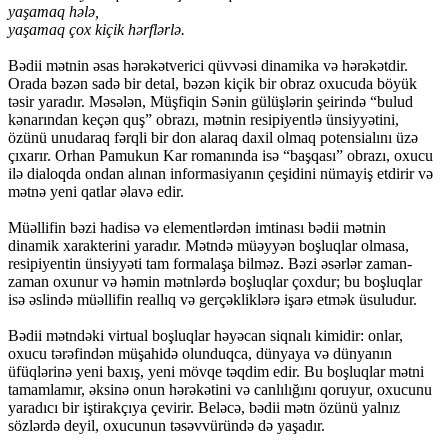
yaşamaq hələ,
yaşamaq çox kiçik hərflərlə.
Bədii mətnin əsas hərəkətverici qüvvəsi dinamika və hərəkətdir.
Orada bəzən sadə bir detal, bəzən kiçik bir obraz oxucuda böyük
təsir yaradır. Məsələn, Müşfiqin Sənin gülüşlərin şeirində “bulud
kənarından keçən quş” obrazı, mətnin resipiyentlə ünsiyyətini,
özünü unudaraq fərqli bir don alaraq daxil olmaq potensialını üzə
çıxarır. Orhan Pamukun Kar romanında isə “başqası” obrazı, oxucu
ilə dialoqda ondan alınan informasiyanın çeşidini nümayiş etdirir və
mətnə yeni qatlar əlavə edir.
Müəllifin bəzi hadisə və elementlərdən imtinası bədii mətnin
dinamik xarakterini yaradır. Mətndə müəyyən boşluqlar olmasa,
resipiyentin ünsiyyəti tam formalaşa bilməz. Bəzi əsərlər zaman-
zaman oxunur və həmin mətnlərdə boşluqlar çoxdur; bu boşluqlar
isə əslində müəllifin reallıq və gerçəkliklərə işarə etmək üsuludur.
Bədii mətndəki virtual boşluqlar həyəcan siqnalı kimidir: onlar,
oxucu tərəfindən müşahidə olunduqca, dünyaya və dünyanın
üfüqlərinə yeni baxış, yeni mövqe təqdim edir. Bu boşluqlar mətni
tamamlamır, əksinə onun hərəkətini və canlılığını qoruyur, oxucunu
yaradıcı bir iştirakçıya çevirir. Beləcə, bədii mətn özünü yalnız
sözlərdə deyil, oxucunun təsəvvüründə də yaşadır.