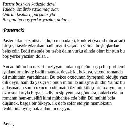
Yazısız boş yeri kağızda deyil
Taledə, ömürdə saxlamaq olar.
Ömrün fəsilləri, parçalarıyla
Bir gün bu boş yerlər yazılar, dolar…
(Pasternak)
Pasternakın sezintisi əladır, o mənada ki, konkret (yaxud mücərrəd)
bir şeyi təsvir edərəkən bədii mətni yaşadan virtual boşluqlardan
bəhs edir. Bıdii mətndə bu təsbit daim vurğu alında olur: bir gün bu
boş yerlər yazılar, dolar…
Ancaq bütün bu nəzəri fərziyyəni anlamaq üçün başqa bir problemi
işıqlandırmalıyıq: bədii mətndə, deyək ki, hekayə, yaxud romanda
dil mühitinin yaradılması. Bu təkcə oxucunun öyrəşməli olduğu yazı
dili deyil, həm də yazıçı və onun mıtni ilə anlaşma dilidir. Yalnız bu
anlaşmadan sonra oxucu bədii mətni özününküləşdirir, oxuyur, onu
öz msuallarıyla birgə istədiyi resipiyentlərə göndərə, onlarla elə bu
romanın həm-müəllifi kimi mübahisə edə bilir. Dil mühiti belə
düşünək, başqa bir ölkəyə, ilk dəfə səfər etdiyin məmləkətin
realilərinə öyrəşmək anlamını daşıyır.
Paylaş