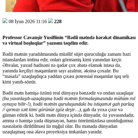
08 İyun 2026 11:16
228
Professor Cavanşir Yusiflinin “Bədii mətndə hərəkət dinamikası
və virtual boşluqlar” yazısını təqdim edir.
Bədii mətnin yaradılmasında müəllif süjet quruculuğu zamanı bəzi
nüanslardan imtina edir, onları görməmiş kimi yanından keçir.
Əhvalat, yaxud hadisəni nə qədər çox əhatə eləmək istəsə də,
yanında keçdiyi məqamların sayı azalmır, əksinə çoxalır. Bu
“məsafə” uzaqlaşdıqca yaddan çıxası potensial məqamlar işıq seli
kimi yanıb-sönür.
Bədii mətn həmişə özünü real dünyaya bənzədir və ondan uzaqlaşır
(bu yaxınlaşıb-uzaqlaşma bədii mətnin formalaşmasında mühüm rol
oynaya bilir-!), bədii mətnin quruluşundakı bu istiqamət gah parlaq
// qırmızı xətt kimi görünür (göz deşir…)
, gah da yoxa çıxır və
güman edirik ki, bədii mətn dünya içində dünyadır, öz yuvasındadır,
amma o həmişə yada düşməyən, hansı ömrümüzdəsə unutduğumuz
nəsnələrin dirildilməsi ilə mşğul olur. Bu mənada dünyadan
uzaqlaşmaq ona əlavə proyeksiya imkanları yaradır.