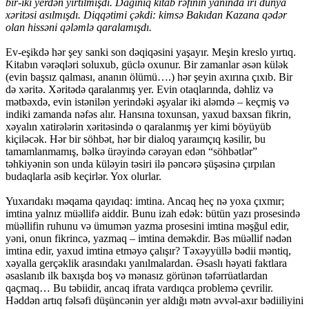
bir-iki yerdən yırtılmışdı. Dağınıq kitab rəfinin yanında iri dünya
xəritəsi asılmışdı. Diqqətimi çəkdi: kimsə Bakıdan Kazana qədər
olan hissəni qələmlə qaralamışdı.
Ev-eşikdə hər şey sanki son dəqiqəsini yaşayır. Meşin kreslo yırtıq.
Kitabın vərəqləri soluxub, güclə oxunur. Bir zamanlar əsən külək
(evin başsız qalması, ananın ölümü….) hər şeyin axırına çıxıb. Bir
də xəritə. Xəritədə qaralanmış yer. Evin otaqlarında, dəhliz və
mətbəxdə, evin istənilən yerindəki əşyalar iki aləmdə – keçmiş və
indiki zamanda nəfəs alır. Hansına toxunsan, yaxud baxsan fikrin,
xəyalın xatirələrin xəritəsində o qaralanmış yer kimi böyüyüb
kiçiləcək. Hər bir söhbət, hər bir dialoq yaraımçıq kəsilir, bu
tamamlanmamış, bəlkə ürəyində cərəyan edən “söhbətlər”
təhkiyənin son unda küləyin təsiri ilə pəncərə şüşəsinə çırpılan
budaqlarla əsib keçirlər. Yox olurlar.
Yuxarıdakı məqama qayıdaq: imtina. Ancaq heç nə yoxa çıxmır;
imtina yalnız müəllifə aiddir. Bunu izah edək: bütün yazı prosesində
müəllifin ruhunu və ümumən yazma prosesini imtina məşğul edir,
yəni, onun fikrincə, yazmaq – imtina deməkdir. Bəs müəllif nədən
imtina edir, yaxud imtina etməyə çalışır? Təxəyyüllə bədii məntiq,
xəyalla gerçəklik arasındakı yanılmalardan. Əsaslı həyati faktlara
əsaslanıb ilk baxışda boş və mənasız görünən təfərrüatlardan
qaçmaq… Bu təbiidir, ancaq ifrata vardıqca problemə çevrilir.
Həddən artıq fəlsəfi düşüncənin yer aldığı mətn əvvəl-axır bədiiliyini