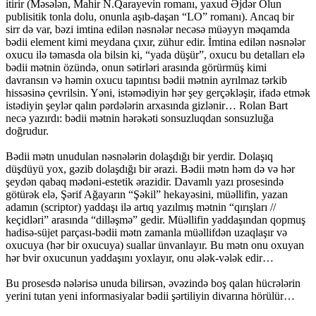
itirir (Məsələn, Mahir N.Qarayevin romanı, yaxud Əjdər Olun
publisitik tonla dolu, onunla aşıb-daşan “LO” romanı). Ancaq bir
sirr də var, bəzi imtina edilən nəsnələr necəsə müəyyn məqamda
bədii element kimi meydana çıxır, zühur edir. İmtina edilən nəsnələr
oxucu ilə təmasda ola bilsin ki, “yada düşür”, oxucu bu detalları elə
bədii mətnin özündə, onun sətirləri arasında görürmüş kimi
davransın və həmin oxucu tapıntısı bədii mətnin ayrılmaz tərkib
hissəsinə çevrilsin. Yəni, istəmədiyin hər şey gerçəkləşir, ifadə etmək
istədiyin şeylər qalın pərdələrin arxasında gizlənir… Rolan Bart
necə yazırdı: bədii mətnin hərəkəti sonsuzluqdan sonsuzluğa
doğrudur.
Bədii mətn unudulan nəsnələrin dolaşdığı bir yerdir. Dolaşıq
düşdüyü yox, gəzib dolaşdığı bir ərazi. Bədii mətn həm də və hər
şeydən qabaq mədəni-estetik ərazidir. Davamlı yazı prosesində
götürək elə, Şərif Ağayarın “Şəkil” hekayəsini, müəllifin, yazan
adamın (scriptor) yaddaşı ilə artıq yazılmış mətnin “qırışları //
keçidləri” arasında “dilləşmə” gedir. Müəllifin yaddaşından qopmuş
hadisə-süjet parçası-bədii mətn zamanla müəllifdən uzaqlaşır və
oxucuya (hər bir oxucuya) suallar ünvanlayır. Bu mətn onu oxuyan
hər bvir oxucunun yaddaşını yoxlayır, onu ələk-vələk edir…
Bu prosesdə nələrisə unuda bilirsən, əvəzində boş qalan hücrələrin
yerini tutan yeni informasiyalar bədii şərtiliyin divarına hörülür…