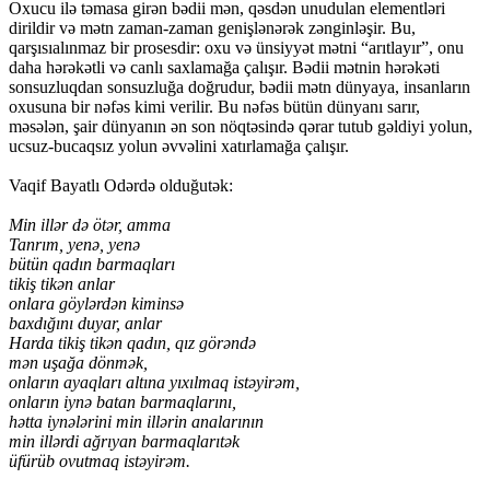
Oxucu ilə təmasa girən bədii mən, qəsdən unudulan elementləri
dirildir və mətn zaman-zaman genişlənərək zənginləşir. Bu,
qarşısıalınmaz bir prosesdir: oxu və ünsiyyət mətni “arıtlayır”, onu
daha hərəkətli və canlı saxlamağa çalışır. Bədii mətnin hərəkəti
sonsuzluqdan sonsuzluğa doğrudur, bədii mətn dünyaya, insanların
oxusuna bir nəfəs kimi verilir. Bu nəfəs bütün dünyanı sarır,
məsələn, şair dünyanın ən son nöqtəsində qərar tutub gəldiyi yolun,
ucsuz-bucaqsız yolun əvvəlini xatırlamağa çalışır.
Vaqif Bayatlı Odərdə olduğutək:
Min illər də ötər, amma
Tanrım, yenə, yenə
bütün qadın barmaqları
tikiş tikən anlar
onlara göylərdən kiminsə
baxdığını duyar, anlar
Harda tikiş tikən qadın, qız görəndə
mən uşağa dönmək,
onların ayaqları altına yıxılmaq istəyirəm,
onların iynə batan barmaqlarını,
hətta iynələrini min illərin analarının
min illərdi ağrıyan barmaqlarıtək
üfürüb ovutmaq istəyirəm.