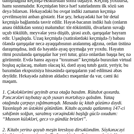
danışmağına keçmişə ekskursdan sonra başlayır. Keçmiş yoxdursa,
hamı susnmalıdır. Keçmişdən bircə hərf xatırladınmı ilk sözü sən
deyə bilərsən. Hekayədəki bu ovqat indiki zamanın keçmişə
çevrilmıəyini anban göstərir. Hər şey, hekayədəki hər bir detal
keçmişlə bağlantıda təsvir edilir. Həyət-bacanın indiki halı (onların
anası öldükdən sonra) məlumdur: tör-töküntülü, divarların suvağı
uçub tökülüb, meyvələr yerə düşüb, şirəsi axıb, qarışqalar bayram
edir. Uşaqlıqda. Uzaq keçmişdə (xatirələrdəki keçmişdə-!) babası
öləndə qarışqalar necə ayaqqabısının aralanmış ağzına, ordan üstünə
daraşmışdısa, indi də həyatdə ayaq qoymağa yer yoxdu. Həyatın
ritmi pozulanda qarışqalar hər yeri tutur, gözə onlardan başqa heç nə
görünmür. Evdə hansı əşyaya “toxunsan” keçmişdə buraxılan virtual
boşluq açılacaq, məlum olacaq ki, dərd ayaq tutub gəzir, yeriyir, bu
baxımdan ekspozisiya hissəsində qarışqaların yad edilməsi əbəs
deyildir. Hekayədə zahirən aldadıcı məqamlar da var, cəmi iki
məqam.
1. Çəkələklərimi geyinib arxa otağa baxdım. Rütubət qoxurdu.
Pəncərələri taybatay açıb yuxarı mərtəbəyə qalxdım. Yataq
otağında çarpayı yığılmamışdı. Masada üç kitab gözümə dəydi.
Yaxınlaşıb ən üstəkini götürdüm. Kitabı açanda qatlanmış 147-ci
səhifənin solğun, saralmış vərəqindəki başlığı güclə oxudum:
“Musson küləkləri, gecə və gündüz brizləri”.
2. Kitabı yerinə qoyub meşin kresloya dirsəkləndim. Söykənəcəyi