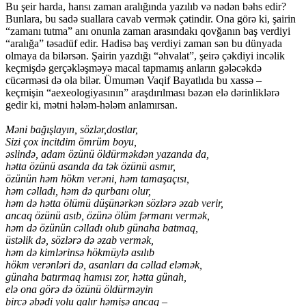
Bu şeir harda, hansı zaman aralığında yazılıb və nədən bəhs edir?
Bunlara, bu sadə suallara cavab vermək çətindir. Ona görə ki, şairin
“zamanı tutma” anı onunla zaman arasındakı qovğanın baş verdiyi
“aralığa” təsadüf edir. Hadisə baş verdiyi zaman sən bu dünyada
olmaya da bilərsən. Şairin yazdığı “əhvalat”, şeirə çəkdiyi incəlik
keçmişdə gerçəkləşməyə macal tapmamış anların gələcəkdə
cücərməsi də ola bilər. Ümumən Vaqif Bayatlıda bu xassə –
keçmişin “aexeologiyasının” araşdırılması bəzən elə dərinliklərə
gedir ki, mətni hələm-hələm anlamırsan.
Məni bağışlayın, sözlər,dostlar,
Sizi çox incitdim ömrüm boyu,
əslində, adam özünü öldürməkdən yazanda da,
hətta özünü asanda da tək özünü asmır,
özünün həm hökm verəni, həm tamaşaçısı,
həm cəlladı, həm də qurbanı olur,
həm də hətta ölümü düşünərkən sözlərə əzab verir,
ancaq özünü asıb, özünə ölüm fərmanı vermək,
həm də özünün cəlladı olub günaha batmaq,
üstəlik də, sözlərə də əzab vermək,
həm də kimlərinsə hökmüylə asılıb
hökm verənləri də, asanları da cəllad eləmək,
günaha batırmaq hamısı zor, hətta günah,
elə ona görə də özünü öldürməyin
bircə əbədi yolu qalır həmişə ancaq –