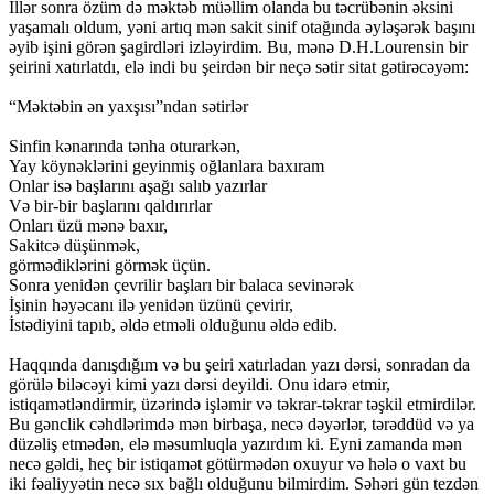
İllər sonra özüm də məktəb müəllim olanda bu təcrübənin əksini
yaşamalı oldum, yəni artıq mən sakit sinif otağında əyləşərək başını
əyib işini görən şagirdləri izləyirdim. Bu, mənə D.H.Lourensin bir
şeirini xatırlatdı, elə indi bu şeirdən bir neçə sətir sitat gətirəcəyəm:
“Məktəbin ən yaxşısı”ndan sətirlər
Sinfin kənarında tənha oturarkən,
Yay köynəklərini geyinmiş oğlanlara baxıram
Onlar isə başlarını aşağı salıb yazırlar
Və bir-bir başlarını qaldırırlar
Onları üzü mənə baxır,
Sakitcə düşünmək,
görmədiklərini görmək üçün.
Sonra yenidən çevrilir başları bir balaca sevinərək
İşinin həyəcanı ilə yenidən üzünü çevirir,
İstədiyini tapıb, əldə etməli olduğunu əldə edib.
Haqqında danışdığım və bu şeiri xatırladan yazı dərsi, sonradan da
görülə biləcəyi kimi yazı dərsi deyildi. Onu idarə etmir,
istiqamətləndirmir, üzərində işləmir və təkrar-təkrar təşkil etmirdilər.
Bu gənclik cəhdlərimdə mən birbaşa, necə dəyərlər, tərəddüd və ya
düzəliş etmədən, elə məsumluqla yazırdım ki. Eyni zamanda mən
necə gəldi, heç bir istiqamət götürmədən oxuyur və hələ o vaxt bu
iki fəaliyyətin necə sıx bağlı olduğunu bilmirdim. Səhəri gün tezdən