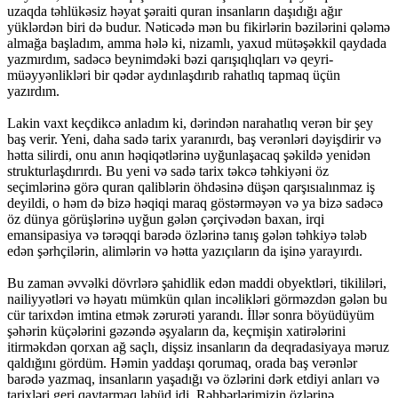
uzaqda təhlükəsiz həyat şəraiti quran insanların daşıdığı ağır
yüklərdən biri də budur. Nəticədə mən bu fikirlərin bəzilərini qələmə
almağa başladım, amma hələ ki, nizamlı, yaxud mütəşəkkil qaydada
yazmırdım, sadəcə beynimdəki bəzi qarışıqlıqları və qeyri-
müəyyənlikləri bir qədər aydınlaşdırıb rahatlıq tapmaq üçün
yazırdım.
Lakin vaxt keçdikcə anladım ki, dərindən narahatlıq verən bir şey
baş verir. Yeni, daha sadə tarix yaranırdı, baş verənləri dəyişdirir və
hətta silirdi, onu anın həqiqətlərinə uyğunlaşacaq şəkildə yenidən
strukturlaşdırırdı. Bu yeni və sadə tarix təkcə təhkiyəni öz
seçimlərinə görə quran qaliblərin öhdəsinə düşən qarşısıalınmaz iş
deyildi, o həm də bizə həqiqi maraq göstərməyən və ya bizə sadəcə
öz dünya görüşlərinə uyğun gələn çərçivədən baxan, irqi
emansipasiya və tərəqqi barədə özlərinə tanış gələn təhkiyə tələb
edən şərhçilərin, alimlərin və hətta yazıçıların da işinə yarayırdı.
Bu zaman əvvəlki dövrlərə şahidlik edən maddi obyektləri, tikililəri,
nailiyyətləri və həyatı mümkün qılan incəlikləri görməzdən gələn bu
cür tarixdən imtina etmək zərurəti yarandı. İllər sonra böyüdüyüm
şəhərin küçələrini gəzəndə əşyaların da, keçmişin xatirələrini
itirməkdən qorxan ağ saçlı, dişsiz insanların da deqradasiyaya məruz
qaldığını gördüm. Həmin yaddaşı qorumaq, orada baş verənlər
barədə yazmaq, insanların yaşadığı və özlərini dərk etdiyi anları və
tarixləri geri qaytarmaq labüd idi. Rəhbərlərimizin özlərinə