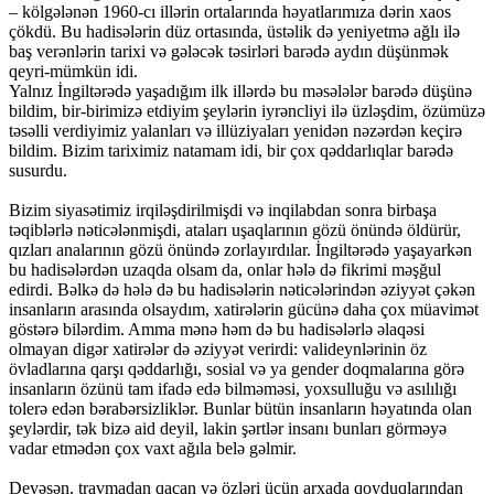
– kölgələnən 1960-cı illərin ortalarında həyatlarımıza dərin xaos
çökdü. Bu hadisələrin düz ortasında, üstəlik də yeniyetmə ağlı ilə
baş verənlərin tarixi və gələcək təsirləri barədə aydın düşünmək
qeyri-mümkün idi.
Yalnız İngiltərədə yaşadığım ilk illərdə bu məsələlər barədə düşünə
bildim, bir-birimizə etdiyim şeylərin iyrəncliyi ilə üzləşdim, özümüzə
təsəlli verdiyimiz yalanları və illüziyaları yenidən nəzərdən keçirə
bildim. Bizim tariximiz natamam idi, bir çox qəddarlıqlar barədə
susurdu.
Bizim siyasətimiz irqiləşdirilmişdi və inqilabdan sonra birbaşa
təqiblərlə nəticələnmişdi, ataları uşaqlarının gözü önündə öldürür,
qızları analarının gözü önündə zorlayırdılar. İngiltərədə yaşayarkən
bu hadisələrdən uzaqda olsam da, onlar hələ də fikrimi məşğul
edirdi. Bəlkə də hələ də bu hadisələrin nəticələrindən əziyyət çəkən
insanların arasında olsaydım, xatirələrin gücünə daha çox müavimət
göstərə bilərdim. Amma mənə həm də bu hadisələrlə əlaqəsi
olmayan digər xatirələr də əziyyət verirdi: valideynlərinin öz
övladlarına qarşı qəddarlığı, sosial və ya gender doqmalarına görə
insanların özünü tam ifadə edə bilməməsi, yoxsulluğu və asılılığı
tolerə edən bərabərsizliklər. Bunlar bütün insanların həyatında olan
şeylərdir, tək bizə aid deyil, lakin şərtlər insanı bunları görməyə
vadar etmədən çox vaxt ağıla belə gəlmir.
Deyəsən, travmadan qaçan və özləri üçün arxada qoyduqlarından