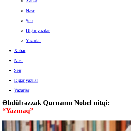
Xəbər
Nəsr
Şeir
Digər yazılar
Yazarlar
Xəbər
Nəsr
Şeir
Digər yazılar
Yazarlar
Əbdülrəzzak Qurnanın Nobel nitqi:
“Yazmaq”