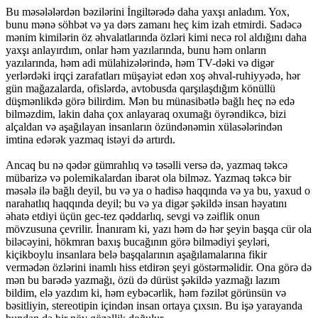
Bu məsələlərdən bəzilərini İngiltərədə daha yaxşı anladım. Yox,
bunu mənə söhbət və ya dərs zamanı heç kim izah etmirdi. Sadəcə
mənim kimilərin öz əhvalatlarında özləri kimi necə rol aldığını daha
yaxşı anlayırdım, onlar həm yazılarında, bunu həm onların
yazılarında, həm adi mülahizələrində, həm TV-dəki və digər
yerlərdəki irqçi zarafatları müşayiət edən xoş əhval-ruhiyyədə, hər
gün mağazalarda, ofislərdə, avtobusda qarşılaşdığım könüllü
düşmənlikdə görə bilirdim. Mən bu münasibətlə bağlı heç nə edə
bilməzdim, lakin daha çox anlayaraq oxumağı öyrəndikcə, bizi
alçaldan və aşağılayan insanların özündənəmin xülasələrindən
imtina edərək yazmaq istəyi də artırdı.
Ancaq bu nə qədər gümrahlıq və təsəlli versə də, yazmaq təkcə
mübarizə və polemikalardan ibarət ola bilməz. Yazmaq təkcə bir
məsələ ilə bağlı deyil, bu və ya o hadisə haqqında və ya bu, yaxud o
narahatlıq haqqında deyil; bu və ya digər şəkildə insan həyatını
əhatə etdiyi üçün gec-tez qəddarlıq, sevgi və zəiflik onun
mövzusuna çevrilir. İnanıram ki, yazı həm də hər şeyin başqa cür ola
biləcəyini, hökmran baxış bucağının görə bilmədiyi şeyləri,
kiçikboylu insanlara belə başqalarının aşağılamalarına fikir
vermədən özlərini inamlı hiss etdirən şeyi göstərməlidir. Ona görə də
mən bu barədə yazmağı, özü də dürüst şəkildə yazmağı lazım
bildim, elə yazdım ki, həm eybəcərlik, həm fəzilət görünsün və
bəsitliyin, stereotipin içindən insan ortaya çıxsın. Bu işə yarayanda