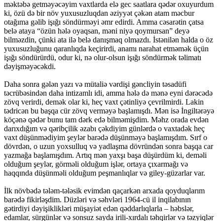
məktəbə getməyəcəyim vaxtlarda elə gec saatlara qədər oxuyurdum
ki, özü də bir növ yuxusuzluqdan əziyyət çəkən atam məcbur
otağıma gəlib işığı söndürməyi əmr edirdi. Amma cəsarətin çatsa
belə ataya “özün hələ oyaqsan, məni niyə qoymursan” deyə
bilməzdin, çünki ata ilə belə danışmaq olmazdı. İstənilən halda o öz
yuxusuzluğunu qaranlıqda keçirirdi, anamı narahat etməmək üçün
işığı söndürürdü, odur ki, nə olur-olsun işığı söndürmək təlimatı
dəyişməyəcəkdi.
Daha sonra gələn yazı və mütaliə vərdişi gəncliyin təsadüfi
təcrübəsindən daha intizamlı idi, amma hələ də mənə eyni dərəcədə
zövq verirdi, demək olar ki, heç vaxt çətinliyə çevrilmirdi. Lakin
tədricən bu başqa cür zövq verməyə başlamışdı. Mən isə İngiltərəyə
köçənə qədər bunu tam dərk edə bilməmişdim. Məhz orada evdən
darıxdığım və qəribçilik əzabı çəkdiyim günlərdə o vaxtadək heç
vaxt düşünmədiyim şeylər barədə düşünməyə başlamışdım. Sırf o
dövrdən, o uzun yoxsulluq və yadlaşma dövründən sonra başqa car
yazmağa başlamışdım. Artıq mən yaxşı başa düşürdüm ki, deməli
olduğum şeylər, görməli olduğum işlər, ortaya çıxarmağı və
haqqında düşünməli olduğum peşmanlıqlar və giley-güzarlar var.
İlk növbədə tələm-tələsik evimdən qaçarkən arxada qoyduqlarım
barədə fikirləşdim. Düzləri və səhvləri 1964-cü il inqilabının
gətirdiyi dəyişiklikləri müşayiət edən qəddarlıqlarla – həbslər,
edamlar, sürgünlər və sonsuz sayda irili-xırdalı təhqirlər və təzyiqlər