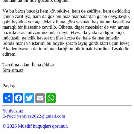
bundan da bir növ gözəllik doğulur.
Və bu baxış bucağı həm kövrəkliyə, həm də zəifliyə, həm qəddarlıq
içində zərifliyə, həm də gözlənilməz mənbələrdən gələn qayğıkeşlik
qabiliyyətinə yer açır. Məhz buna görə yazmaq həyatımın dəyərli və
maraqlı bir hissəsinə çevrilib. Əlbəttə, digər məsələlər də var, amma
hazırda əsas mövzumuz onlar deyil. Əvvəldə yada saldığım kiçik
möcüzəli, gənclik həvəsi on illər keçsə də, hələ də mənimlədir.
Sonda məni və işlərimi bu böyük şərəfə layiq gördükləri üçün İsveç
Akademiyasına dərin minnətdarlığımı bildirmək istərdim. Təşəkkür
edirəm.
Tərcümə edən: İlahə Əkbər
Sim-sim.az
Paylaş
Share
Facebook
Twitter
Email
WhatsApp
Yeniyaz.az
E-Poçt:
yeniyaz2022@gmail.com
© 2026 Müəllif hüquqları qorunur.