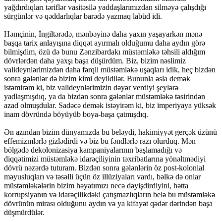
yağdırdıqları təriflər vasitəsilə yaddaşlarımızdan silməyə çalışdığı
sürgünlər və qəddarlıqlar barədə yazmaq labüd idi.
Həmçinin, İngiltərədə, mənbəyinə daha yaxın yaşayarkən mənə
başqa tarix anlayışına diqqət ayırmalı olduğumu daha aydın görə
bilmişdim, özü də bunu Zənzibardakı müstəmləkə təhsili aldığım
dövrlərdən daha yaxşı başa düşürdüm. Biz, bizim nəslimiz
valideynlərimizdən daha fərqli müstəmləkə uşaqları idik, heç bizdən
sonra gələnlər də bizim kimi deyildilər. Bununla əsla demək
istəmirəm ki, biz valideynlərimizin dəyər verdiyi şeylərə
yadlaşmışdıq, ya da bizdən sonra gələnlər müstəmləkə təsirindən
azad olmuşdular. Sadəcə demək istəyirəm ki, biz imperiyaya yüksək
inam dövründə böyüyüb boya-başa çatmışdıq.
Ən azından bizim dünyamızda bu beləydi, hakimiyyət gerçək üzünü
effemizmlərlə gizlədirdi və biz bu fəndlərlə razı olurduq. Mən
bölgədə dekolonizasiya kampaniyalarının başlamadığı və
diqqətimizi müstəmləkə idarəçiliyinin təxribatlarına yönəltmədiyi
dövrü nəzərdə tuturam. Bizdən sonra gələnlərin öz post-kolonial
məyusluqları və təsəlli üçün öz illüziyaları vardı, bəlkə də onlar
müstəmləkələrin bizim həyatımızı necə dəyişdirdiyini, hətta
korrupsiyanın və idarəçilikdəki çatışmazlıqların belə bu müstəmləkə
dövrünün mirası olduğunu aydın və ya kifayət qədər dərindən başa
düşmürdülər.