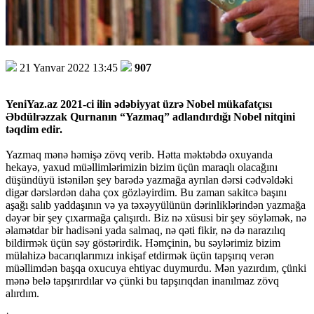
21 Yanvar 2022 13:45
907
YeniYaz.az 2021-ci ilin ədəbiyyat üzrə Nobel mükafatçısı
Əbdülrəzzak Qurnanın “Yazmaq” adlandırdığı Nobel nitqini
təqdim edir.
Yazmaq mənə həmişə zövq verib. Hətta məktəbdə oxuyanda
hekayə, yaxud müəllimlərimizin bizim üçün maraqlı olacağını
düşündüyü istənilən şey barədə yazmağa ayrılan dərsi cədvəldəki
digər dərslərdən daha çox gözləyirdim. Bu zaman sakitcə başını
aşağı salıb yaddaşının və ya təxəyyülünün dərinliklərindən yazmağa
dəyər bir şey çıxarmağa çalışırdı. Biz nə xüsusi bir şey söyləmək, nə
əlamətdar bir hadisəni yada salmaq, nə qəti fikir, nə də narazılıq
bildirmək üçün səy göstərirdik. Həmçinin, bu səylərimiz bizim
mülahizə bacarıqlarımızı inkişaf etdirmək üçün tapşırıq verən
müəllimdən başqa oxucuya ehtiyac duymurdu. Mən yazırdım, çünki
mənə belə tapşırırdılar və çünki bu tapşırıqdan inanılmaz zövq
alırdım.