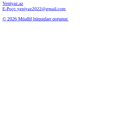
Yeniyaz.az
E-Poçt:
yeniyaz2022@gmail.com
© 2026 Müəllif hüquqları qorunur.