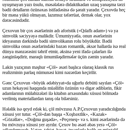
uyuşmayan yazı üsulu, məsələlərə didaktikadan uzaq yanaşma tərzi
bədii detalların özünəxas istifadəsinə də şərait yaradır. Çexovda heç
bir məna yükü olmayan, lazımsız təfərrüat, demək olar, yox
dərəcəsindədir.
Çexovun bir çox əsərlərinin adı aforistik («Qılaflı adam») və ya
simvolik səciyyəyə malikdir. Ümumiyyətlə, onun əsərlərinin
ideyasının dərkində bədii simvolikanın rolu böyükdür. Bədii
simvolika onun əsərlərindəki bəzən romantik, əksər hallarda isə real
dünya mənzərəsini təhrif etmir, əksinə yeni ifadə çalarları ilə
zənginləşdirir, maraqlı ümumiləşdirmələr üçün zəmin yaradır.
Lakin yazıçının məşhur «Çöl» əsəri başlıca olaraq klassik rus
realizminin parlaq nümunəsi kimi nəzərdən keçirilir.
Gənc Çexovun «böyük ədəbiyyat»da uğurlu debütü sayılan «Çöl»
uzun hekayəsi haqqında müəllifin özünün və digər ədiblərin, fikir
adamlarının mülahizələri ilə kitabın arxasındakı xüsusi bölmədə
verilmiş materiallardan tanış ola bilərsiniz.
Hələlik isə qeyd edək ki, çöl mövzusu A.P.Çexovun yaradıcılığında
xüsusi yer tutur. «Çöl»dən başqa «Xoşbəxtlik», «Kazak»
«Gözəllər», «Doğma guşədə», «Peçeneq» və s. kimi əsərlərində də
bu mövzuya xüsusi yer ayrılır. Çexov bu əsəri əbəs yerə «Çöl»
adlandırmayıb. Vətən, təbiət, həyat, insanlarla bağlı ən müxtəlif