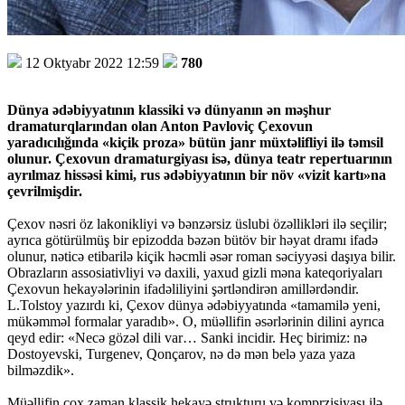
12 Oktyabr 2022 12:59
780
Dünya ədəbiyyatının klassiki və dünyanın ən məşhur
dramaturqlarından olan Anton Pavloviç Çexovun
yaradıcılığında «kiçik proza» bütün janr müxtəlifliyi ilə təmsil
olunur. Çexovun dramaturgiyası isə, dünya teatr repertuarının
ayrılmaz hissəsi kimi, rus ədəbiyyatının bir növ «vizit kartı»na
çevrilmişdir.
Çexov nəsri öz lakonikliyi və bənzərsiz üslubi özəllikləri ilə seçilir;
ayrıca götürülmüş bir epizodda bəzən bütöv bir həyat dramı ifadə
olunur, nəticə etibarilə kiçik həcmli əsər roman səciyyəsi daşıya bilir.
Obrazların assosiativliyi və daxili, yaxud gizli məna kateqoriyaları
Çexovun hekayələrinin ifadəliliyini şərtləndirən amillərdəndir.
L.Tolstoy yazırdı ki, Çexov dünya ədəbiyyatında «tamamilə yeni,
mükəmməl formalar yaradıb». O, müəllifin əsərlərinin dilini ayrıca
qeyd edir: «Necə gözəl dili var… Sanki incidir. Heç birimiz: nə
Dostoyevski, Turgenev, Qonçarov, nə də mən belə yaza yaza
bilməzdik».
Müəllifin çox zaman klassik hekayə strukturu və komprzisiyası ilə