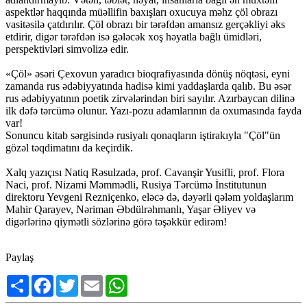
aspektlər haqqında müəllifin baxışları oxucuya məhz çöl obrazı
vasitəsilə çatdırılır. Çöl obrazı bir tərəfdən amansız gerçəkliyi əks
etdirir, digər tərəfdən isə gələcək xoş həyatla bağlı ümidləri,
perspektivləri simvolizə edir.
«Çöl» əsəri Çexovun yaradıcı bioqrafiyasında dönüş nöqtəsi, eyni
zamanda rus ədəbiyyatında hadisə kimi yaddaşlarda qalıb. Bu əsər
rus ədəbiyyatının poetik zirvələrindən biri sayılır. Azırbaycan dilinə
ilk dəfə tərcümə olunur. Yazı-pozu adamlarının da oxumasında fayda
var!
Sonuncu kitab sərgisində rusiyalı qonaqların iştirakıyla "Çöl"ün
gözəl təqdimatını da keçirdik.
Xalq yazıçısı Natiq Rəsulzadə, prof. Cavanşir Yusifli, prof. Flora
Naci, prof. Nizami Məmmədli, Rusiya Tərcümə İnstitutunun
direktoru Yevgeni Rezniçenko, eləcə də, dəyərli qələm yoldaşlarım
Mahir Qarayev, Nəriman Əbdülrəhmanlı, Yaşar Əliyev və
digərlərinə qiymətli sözlərinə görə təşəkkür edirəm!
Paylaş
Share
Facebook
Twitter
Email
WhatsApp