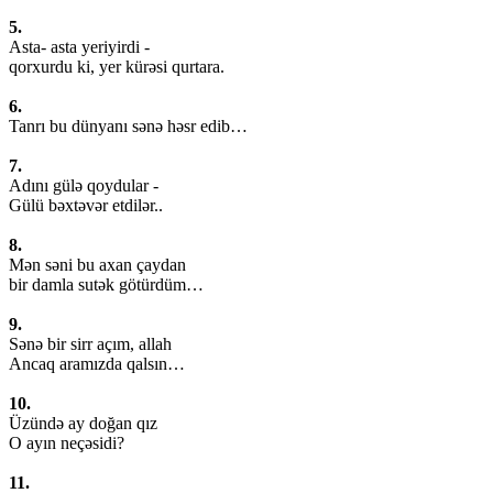
5.
Asta- asta yeriyirdi -
qorxurdu ki, yer kürəsi qurtara.
6.
Tanrı bu dünyanı sənə həsr edib…
7.
Adını gülə qoydular -
Gülü bəxtəvər etdilər..
8.
Mən səni bu axan çaydan
bir damla sutək götürdüm…
9.
Sənə bir sirr açım, allah
Ancaq aramızda qalsın…
10.
Üzündə ay doğan qız
O ayın neçəsidi?
11.