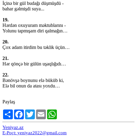
İçinə bir gül budağı düşmüşdü -
bahar gəlmişdi suya...
19.
Hərdən oxuyuram məktublarını -
Yolunu tapmışam diri qalmağın…
20.
Çox adam itirdim bu təklik üçün…
21.
Hər qönçə bir gülün uşaqlığıdı…
22.
Bənövşə boynunu elə büküb ki,
Elə bil onun da atası yoxdu…
Paylaş
Share
Facebook
Twitter
Email
WhatsApp
Yeniyaz.az
E-Poçt:
yeniyaz2022@gmail.com