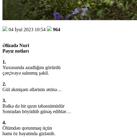
04 İyul 2023 10:54
964
Əlizadə Nuri
Payız notları
1.
Yuxusunda azadlığını görürdü
çərçivəyə salınmış şəkil.
2.
Gül əkmişəm əllərinin ətrinə…
3.
Bəlkə də bir qızın təbəssümüdür
Sonradan böyüdüb günəş ediblər…
4.
Ölümdən qorunmaq üçün
hamı öz həyatında gizlənib.