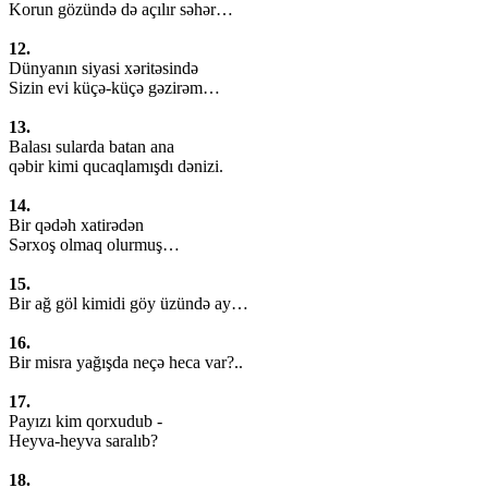
Korun gözündə də açılır səhər…
12.
Dünyanın siyasi xəritəsində
Sizin evi küçə-küçə gəzirəm…
13.
Balası sularda batan ana
qəbir kimi qucaqlamışdı dənizi.
14.
Bir qədəh xatirədən
Sərxoş olmaq olurmuş…
15.
Bir ağ göl kimidi göy üzündə ay…
16.
Bir misra yağışda neçə heca var?..
17.
Payızı kim qorxudub -
Heyva-heyva saralıb?
18.