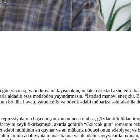
u gün yazmaq, yəni dünyanı dəyişmək üçün təkcə istedad azlıq edir: həm
arla aldadıb əsas mətləbdən yayındırmasın. “İstedad mənəvi enerjidir. B
n 85 illik həyatı, yaradıcılığı və böyük ədəbi mübarizə səhifələri ilə
n repressiyalarına başı qarışan zaman necə olubsa, gözdən-könüldən ira
dəcəyini xeyli fikirləşmişdi, axırda götürüb “Gələcək gün” romanını əzb
ədəbi mühitinin ən qaynar və ən mübariz nöqtəsi onun ədəbiyyat və bə
üəllimlərinin ədəbiyyata münasibətinə və ali ədəbi səviyyələrdə oxunan,