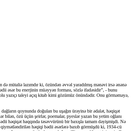
 də mütaliə lazımdır ki, özündən əvvəl yaradılmış mənəvi irsə ənənə
ədii əsər bu enerjinin müəyyən forması, sözlə ifadəsidir”, - bunu
 dolu yazıçı taleyi açıq kitab kimi gözümüz önündədir. Onu görməməyə,
q dağların qoynunda doğulan bu uşağın ürəyinə bir ədalət, həqiqət
ər bilən, özü üçün şeirlər, poemalar, pyeslər yazan bu yetim oğlanı
dii həqiqət haqqında təsəvvürünü bir baxışla tamam dəyişmişdi. Nə
 qiymətləndirilən həqiqi bədii əsərlərə baxıb görmüşdü ki, 1934-cü