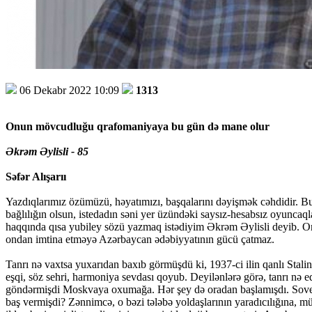
06 Dekabr 2022 10:09
1313
Onun mövcudluğu qrafomaniyaya bu gün də mane olur
Əkrəm Əylisli - 85
Səfər Alışarıı
Yazdıqlarımız özümüzü, həyatımızı, başqalarını dəyişmək cəhdidir. B
bağlılığın olsun, istedadın səni yer üzündəki saysız-hesabsız oyuncaql
haqqında qısa yubiley sözü yazmaq istədiyim Əkrəm Əylisli deyib. Onu
ondan imtina etməyə Azərbaycan ədəbiyyatının gücü çatmaz.
Tanrı nə vaxtsa yuxarıdan baxıb görmüşdü ki, 1937-ci ilin qanlı Stali
eşqi, söz sehri, harmoniya sevdası qoyub. Deyilənlərə görə, tanrı nə e
göndərmişdi Moskvaya oxumağa. Hər şey də oradan başlamışdı. Sovet 
baş vermişdi? Zənnimcə, o bəzi tələbə yoldaşlarının yaradıcılığına, m