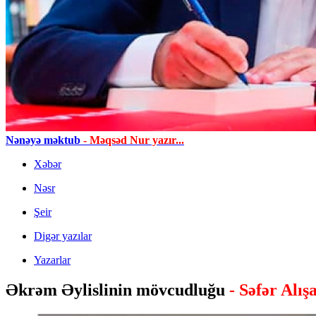
Nənəyə məktub
- Məqsəd Nur yazır...
Xəbər
Nəsr
Şeir
Digər yazılar
Yazarlar
Əkrəm Əylislinin mövcudluğu
- Səfər Alışa