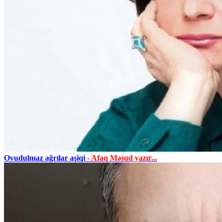
Ovudulmaz ağrılar aşiqi
- Afaq Məsud yazır...