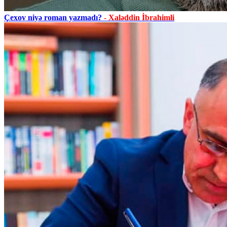
Çexov niyə roman yazmadı?
- Xaləddin İbrahimli