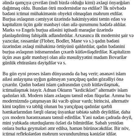
əlində qamçıya çevrilən (indi bizdə olduğu kimi) əxlaqi önyarğıları
dağıtmaq oldu. Bundan ötrü modernistlər nə etdilər? İlk növbədə
bədəni ictimai mühakimənin obyekti olmaqdan məhrum etdilər.
Burjua əxlaqının cəmiyyət üzərində hakimiyyətini təmin edən və
kapitalizm üçün gəlir mənbəyi olan ailə qurumunu hədəfə aldılar.
Marks və Engels burjua ailəsini iqtisadi maraqlar üzərində
planlaşdırılmış fahişəlik adlandırdılar. Arxasınca ilk modernist şair və
yazıcılar, rəssamlar (Flober, Bodler, Mane və s.) qadın bədəni
üzərindən əxlaqi mühakimə örtüyünü qaldırdılar, qadın bədənini
burjua əxlaqının istismarından çıxarıb kütləviləşdirdilər. Kapitalizm
üçün əsas gəlir mənbəyi olan ailə məsuliyyətini madam Bovarilər
günlük ehtiraslara dəyişdilər və s.
Bu gün eyni proses islam dünyasında da baş verir; ənənəvi islam
ailəsi anlayışına uyğun gəlməyən yarıçılpaq qadın gözəlliyi önə
çıxarılır. Qadın bədəni islam çadrasından çıxıb kütləviləşmək,
ictimailəşmək istəyir. Adnan Oktarın "kedicikləri” alternativ islam
qadınları idi. Modern islam əxlaqını təmsil edən füqurlar. Amma bu
modernizmdə çatışmayan iki vacib qüsur vardı; birincisi, alternativ
kimi təqdim və təbliğ olunan bu yarıçılpaq qadınlar qərbli
həmkarlarından fərqli olaraq üsyankar təbiətə sahib deyildilər, daha
çox modern hərəmxananı təmsil edirdilər. Yəni nədən çadrada deyil,
mini yubkada oturduqlarını özləri də bilmirdilər. Sabah yenidən
onlara burka geymələri əmr edilsə, həmən bürünəcəkdilər. Bir növ,
ictimai reflekslərdən məhrum soyundurulmuş kənizlər idilər.