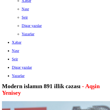
Xəbər
Nəsr
Şeir
Digər yazılar
Yazarlar
Xəbər
Nəsr
Şeir
Digər yazılar
Yazarlar
Modern islamın 891 illik cəzası
- Aqşin
Yenisey