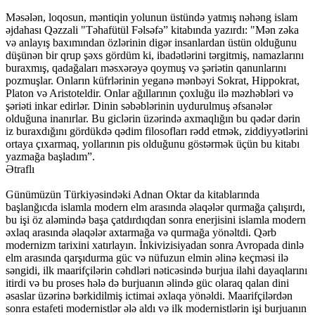
Məsələn, loqosun, məntiqin yolunun üstündə yatmış nəhəng islam
əjdahası Qəzzali "Təhafütül Fəlsəfə” kitabında yazırdı: "Mən zəka
və anlayış baxımından özlərinin digər insanlardan üstün olduğunu
düşünən bir qrup şəxs gördüm ki, ibadətlərini tərgitmiş, namazlarını
buraxmış, qadağaları məsxərəyə qoymuş və şəriətin qanunlarını
pozmuşlar. Onların küfrlərinin yeganə mənbəyi Sokrat, Hippokrat,
Platon və Aristoteldir. Onlar ağıllarının çoxluğu ilə məzhəbləri və
şəriəti inkar edirlər. Dinin səbəblərinin uydurulmuş əfsanələr
olduğuna inanırlar. Bu giclərin üzərində axmaqlığın bu qədər dərin
iz buraxdığını gördükdə qədim filosofları rədd etmək, ziddiyyətlərini
ortaya çıxarmaq, yollarının pis olduğunu göstərmək üçün bu kitabı
yazmağa başladım”.
Ətraflı
Günümüzün Türkiyəsindəki Adnan Oktar da kitablarında
başlanğıcda islamla modern elm arasında əlaqələr qurmağa çalışırdı,
bu işi öz aləmində başa çatdırdıqdan sonra enerjisini islamla modern
əxlaq arasında əlaqələr axtarmağa və qurmağa yönəltdi. Qərb
modernizm tarixini xatırlayın. İnkivizisiyadan sonra Avropada dinlə
elm arasında qarşıdurma güc və nüfuzun elmin əlinə keçməsi ilə
səngidi, ilk maarifçilərin cəhdləri nəticəsində burjua ilahi dayaqlarını
itirdi və bu proses hələ də burjuanın əlində güc olaraq qalan dini
əsaslar üzərinə bərkidilmiş ictimai əxlaqa yönəldi. Maarifçilərdən
sonra estafeti modernistlər ələ aldı və ilk modernistlərin işi burjuanın