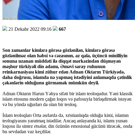
21 Dekabr 2022 09:16
667
Son zamanlar kimlərə görəsə gözlənilən, kimlərə görəsə
gözlənilməz olan həbsi və cəzasının, az qala, üçüncü minilliyin
sonuna uzanan müddəti ilə diqqət mərkəzindən düşməyən
məşhur türkiyəli din adamı, Əməvi saray ruhunun
reinkarnasiyası kimi zühur edən Adnan Oktarın Türkiyədə,
daha doğrusu, islamda nə yapmaq istədiyini anlamaqda çətinlik
çəkənlərin olduğunu görməmək mümkün deyil.
Adnan Oktarın Harun Yəhya sifəti bir islam teoloqudur. Yəni klassik
islam etosunu modern çağın loqos və pafosuyla birləşdirmək istəyən
və bu yöndə uğurları da olan bir teoloq.
İslam teoloqları Orta əsrlərdə də, xristianlıqda olduğu kimi, islamın
teologiyasını yaratmaq istədilər. Ancaq anlayanda ki, islamı yunan
loqosu ilə sintez etsələr, din özünün emosional gücünü itirəcək, onda
bu sevdadan vaz keçdilər.