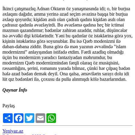
İkinci çatışmazlıq Adnan Oktarın öz yanaşmasında idi; o, bir burjua
əxlaqını dağıdır, amma yerinə azad seçim əvəzinə başqa bir burjua
əxlaqı qoyurdu; kişidən asılı olan çadralı qadını kişidən asılı olan
çadrasız qadınla əvəzləyirdi. Bu əvəzləmə qadına heç bir ictimai
məzmun qazandırmır; bədənlər zahirən azaddır, ruhlar, düşüncələr
isə əvvəlki dişi kölələrindir. Yəni bu qadınlar öz istəklərinə görə yox,
kişinin istəklərinə görə soyunublar. Bu isə Qərb modenizmi ilə
daban-dabana ziddir. Buna görə də mən yazının əvvəlində "islam
modernizmi” anlayışından istifadə etdim. Fərdi azadlıq olmadığı
üçün bu modernizm yaradıcı fantaziyadan məhrumdur, bu
modernizm Qərb modernizmindən fərqli olaraq öz musiqisini,
rəssamlığını, şerini, romanını yarada bilməz, çünki hər çılpaq bədən
hələ azad bədən demək deyil. Ona qalsa, əməvilərin sarayı dolu idi
lüt qız bədənləri ilə, çoxusu da pulla alınmışdı kölə bazarlarından.
Qaynar İnfo
Paylaş
Share
Facebook
Twitter
Email
WhatsApp
Yeniyaz.az