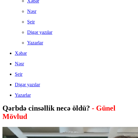
Xəbər
Nəsr
Şeir
Digər yazılar
Yazarlar
Xəbər
Nəsr
Şeir
Digər yazılar
Yazarlar
Qərbdə cinsəllik necə öldü?
- Günel
Mövlud