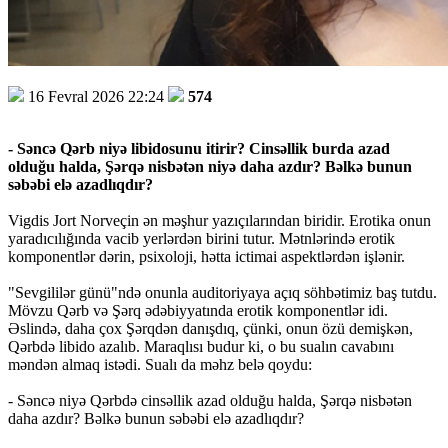
16 Fevral 2026 22:24
574
- Səncə Qərb niyə libidosunu itirir? Cinsəllik burda azad
olduğu halda, Şərqə nisbətən niyə daha azdır? Bəlkə bunun
səbəbi elə azadlıqdır?
Vigdis Jort Norveçin ən məşhur yazıçılarından biridir. Erotika onun
yaradıcılığında vacib yerlərdən birini tutur. Mətnlərində erotik
komponentlər dərin, psixoloji, hətta ictimai aspektlərdən işlənir.
"Sevgililər günü"ndə onunla auditoriyaya açıq söhbətimiz baş tutdu.
Mövzu Qərb və Şərq ədəbiyyatında erotik komponentlər idi.
Əslində, daha çox Şərqdən danışdıq, çünki, onun özü demişkən,
Qərbdə libido azalıb. Maraqlısı budur ki, o bu sualın cavabını
məndən almaq istədi. Sualı da məhz belə qoydu:
- Səncə niyə Qərbdə cinsəllik azad olduğu halda, Şərqə nisbətən
daha azdır? Bəlkə bunun səbəbi elə azadlıqdır?