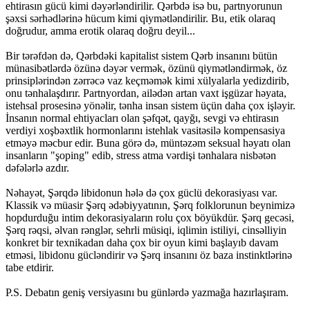
ehtirasın gücü kimi dəyərləndirilir. Qərbdə isə bu, partnyorunun
şəxsi sərhədlərinə hücum kimi qiymətləndirilir. Bu, etik olaraq
doğrudur, amma erotik olaraq doğru deyil...
Bir tərəfdən də, Qərbdəki kapitalist sistem Qərb insanını bütün
münasibətlərdə özünə dəyər vermək, özünü qiymətləndirmək, öz
prinsiplərindən zərrəcə vaz keçməmək kimi xülyalarla yedizdirib,
onu tənhalaşdırır. Partnyordan, ailədən artan vaxt işgüzar həyata,
istehsal prosesinə yönəlir, tənha insan sistem üçün daha çox işləyir.
İnsanın normal ehtiyacları olan şəfqət, qayğı, sevgi və ehtirasın
verdiyi xoşbəxtlik hormonlarını istehlak vasitəsilə kompensasiya
etməyə məcbur edir. Buna görə də, müntəzəm seksual həyatı olan
insanların "şoping" edib, stress atma vərdişi tənhalara nisbətən
dəfələrlə azdır.
Nəhayət, Şərqdə libidonun hələ də çox güclü dekorasiyası var.
Klassik və müasir Şərq ədəbiyyatının, Şərq folklorunun beynimizə
hopdurduğu intim dekorasiyaların rolu çox böyükdür. Şərq gecəsi,
Şərq rəqsi, əlvan rənglər, sehrli müsiqi, iqlimin istiliyi, cinsəlliyin
konkret bir texnikadan daha çox bir oyun kimi başlayıb davam
etməsi, libidonu gücləndirir və Şərq insanını öz baza instinktlərinə
tabe etdirir.
P.S. Debatın geniş versiyasını bu günlərdə yazmağa hazırlaşıram.