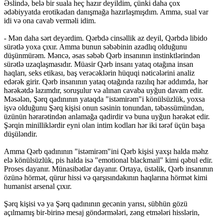
Əslində, belə bir suala heç hazır deyildim, çünki daha çox
ədəbiyyatda erotikadan danışmağa hazırlaşmışdım. Amma, sual var
idi və ona cavab verməli idim.
- Mən daha sərt deyərdim. Qərbdə cinsəllik az deyil, Qərbdə libido
sürətlə yoxa çıxır. Amma bunun səbəbinin azadlıq olduğunu
düşünmürəm. Məncə, əsas səbəb Qərb insanının instinktlərindən
sürətlə uzaqlaşmasıdır. Müasir Qərb insanı yataq otağına insan
haqları, seks etikası, baş verəcəklərin hüquqi nəticələrini analiz
edərək girir. Qərb insanının yataq otağında razılıq hər addımda, hər
hərəkətdə lazımdır, soruşulur və alınan cavaba uyğun davam edir.
Məsələn, Şərq qadınının yataqda "istəmirəm"i könülsüzlük, yoxsa
işvə olduğunu Şərq kişisi onun səsinin tonundan, təbəssümündən,
üzünün hərarətindən anlamağa qadirdir və buna uyğun hərəkət edir.
Şərqin minilliklərdir eyni olan intim kodları hər iki tərəf üçün başa
düşüləndir.
Amma Qərb qadınının "istəmirəm"ini Qərb kişisi yaxşı halda məhz
elə könülsüzlük, pis halda isə "emotional blackmail" kimi qəbul edir.
Proses dayanır. Münasibətlər dayanır. Ortaya, üstəlik, Qərb insanının
özünə hörmət, qürur hissi və qarşısındakının haqlarına hörmət kimi
humanist arsenal çıxır.
Şərq kişisi və ya Şərq qadınının gecənin yarısı, sübhün gözü
açılmamış bir-birinə mesaj göndərmələri, zəng etmələri hisslərin,