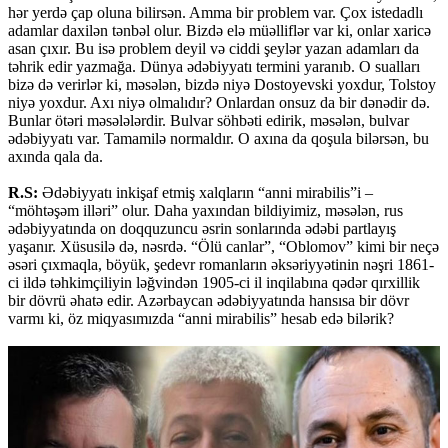
hər yerdə çap oluna bilirsən. Amma bir problem var. Çox istedadlı
adamlar daxilən tənbəl olur. Bizdə elə müəlliflər var ki, onlar xaricə
asan çıxır. Bu isə problem deyil və ciddi şeylər yazan adamları da
təhrik edir yazmağa. Dünya ədəbiyyatı termini yaranıb. O sualları
bizə də verirlər ki, məsələn, bizdə niyə Dostoyevski yoxdur, Tolstoy
niyə yoxdur. Axı niyə olmalıdır? Onlardan onsuz da bir dənədir də.
Bunlar ötəri məsələlərdir. Bulvar söhbəti edirik, məsələn, bulvar
ədəbiyyatı var. Tamamilə normaldır. O axına da qoşula bilərsən, bu
axında qala da.
R.S:
Ədəbiyyatı inkişaf etmiş xalqların “anni mirabilis”i –
“möhtəşəm illəri” olur. Daha yaxından bildiyimiz, məsələn, rus
ədəbiyyatında on doqquzuncu əsrin sonlarında ədəbi partlayış
yaşanır. Xüsusilə də, nəsrdə. “Ölü canlar”, “Oblomov” kimi bir neçə
əsəri çıxmaqla, böyük, şedevr romanların əksəriyyətinin nəşri 1861-
ci ildə təhkimçiliyin ləğvindən 1905-ci il inqilabına qədər qırxillik
bir dövrü əhatə edir. Azərbaycan ədəbiyyatında hansısa bir dövr
varmı ki, öz miqyasımızda “anni mirabilis” hesab edə bilərik?