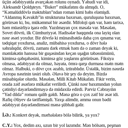
üçün ədəbiyyatda avarçəkən rolunu oynadı. Yəhudi var idi,
Aleksandr Qoldşteyn. “Buker” mükafatını da almışdı. O,
“Kəmalüddövlə məktubları”ndan roman kimi bəhs eləmişdi.
“Aldanmış Kəvakib”in strukturuna baxırsan, quruluşuna baxırsan,
görürsən ki, bu, mükəmməl bir əsərdir. Mifoloji qatı var, həm tarixə,
həm müasirliyə işarə edir. Yazılmayan çox məsələ var. Məsələn,
Sovet dövrü, ilk Cümhuriyyət. Hadisələr haqqında ona layiq olan
nəsr əsəri yoxdur. Bir dövrlə ki münasibətdə daha çox qınama var,
tədqiqat yoxdursa, analiz, mübahisə yoxdursa, o dövr hələ
səhralıqdır, dövrü, zamanı dərk etmək həm də o zaman deyək ki,
məmləkətin hansısa bir guşəsindən keçən uşağın təbəssümünü,
kiminsə qəhqəhəsini, kiminsə göz yaşlarını görürüsən. Fiksiya
olmasa, ədəbiyyat da olmaz, həyata, ömrə qarşı durmasa mətn mətn
olmaz. Halbuki, o dövr çox əzablı, iztirablıdır. Üstəlik, bizim nəsrdə
Avropa nəsrinin təsiri olub. Əlavə bir şey də deyim. Bizdə
müsabiqələr olurdu. Məsələn, Milli Kitab Mükafatı. Fikir verin,
orada zəif əsərlərə mükafat verilirdi. Çünki nəsr baxımından yolun
çətinliyi dəyərləndirməyə də müdaxilə edirdi. Pərviz Cəbrayılın
“Yad dildə” romanı qalib gəldi. Mənə görə o çox zəif bir əsər idi.
Rafiq Əliyev də tərifləmişdi. Yaxşı alimdir, amma onun bədii
ədəbiyyat dəyərləndirməsi mənə şübhəli gəlir.
İ.Ə.:
Konkret deyək, mərhələlərə bölə bilirik, ya yox?
C.Y.:
Yox, dedim axı, uzun bir yol lazımdır. Mən bölsəm, peşman