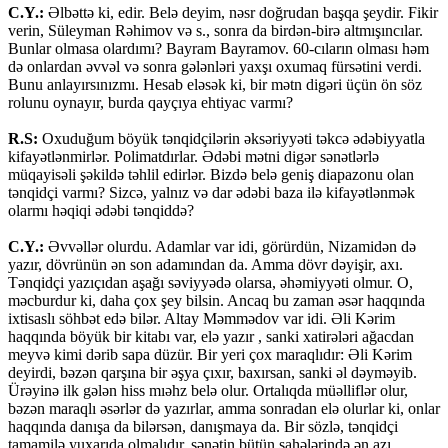
C.Y.:
Əlbəttə ki, edir. Belə deyim, nəsr doğrudan başqa şeydir. Fikir
verin, Süleyman Rəhimov və s., sonra da birdən-birə altmışıncılar.
Bunlar olmasa olardımı? Bayram Bayramov. 60-cıların olması həm
də onlardan əvvəl və sonra gələnləri yaxşı oxumaq fürsətini verdi.
Bunu anlayırsınızmı. Hesab eləsək ki, bir mətn digəri üçün ön söz
rolunu oynayır, burda qayçıya ehtiyac varmı?
R.S:
Oxuduğum böyük tənqidçilərin əksəriyyəti təkcə ədəbiyyatla
kifayətlənmirlər. Polimatdırlar. Ədəbi mətni digər sənətlərlə
müqayisəli şəkildə təhlil edirlər. Bizdə belə geniş diapazonu olan
tənqidçi varmı? Sizcə, yalnız və dar ədəbi baza ilə kifayətlənmək
olarmı həqiqi ədəbi tənqiddə?
C.Y.:
Əvvəllər olurdu. Adamlar var idi, görürdün, Nizamidən də
yazır, dövrünün ən son adamından da. Amma dövr dəyişir, axı.
Tənqidçi yazıçıdan aşağı səviyyədə olarsa, əhəmiyyəti olmur. O,
məcburdur ki, daha çox şey bilsin. Ancaq bu zaman əsər haqqında
ixtisaslı söhbət edə bilər. Altay Məmmədov var idi. Əli Kərim
haqqında böyük bir kitabı var, elə yazır , sanki xatirələri ağacdan
meyvə kimi dərib sapa düzür. Bir yeri çox maraqlıdır: Əli Kərim
deyirdi, bəzən qarşına bir əşya çıxır, baxırsan, sanki əl dəyməyib.
Ürəyinə ilk gələn hiss mıəhz belə olur. Ortalıqda müəlliflər olur,
bəzən maraqlı əsərlər də yazırlar, amma sonradan elə olurlar ki, onlar
haqqında danışa da bilərsən, danışmaya da. Bir sözlə, tənqidçi
tamamilə yuxarıda olmalıdır, sənətin bütün sahələrində ən azı