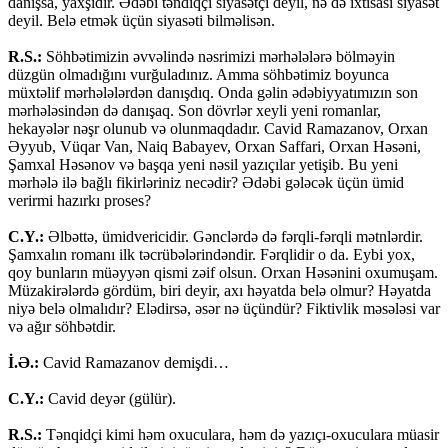
danışsa, yaxşıdır. Ədəbi təndiqçi siyasətçi deyil, nə də ixtisası siyasət
deyil. Belə etmək üçün siyasəti bilməlisən.
R.S.:
Söhbətimizin əvvəlində nəsrimizi mərhələlərə bölməyin
düzgün olmadığını vurğuladınız. Amma söhbətimiz boyunca
müxtəlif mərhələlərdən danışdıq. Onda gəlin ədəbiyyatımızın son
mərhələsindən də danışaq. Son dövrlər xeyli yeni romanlar,
hekayələr nəşr olunub və olunmaqdadır. Cavid Ramazanov, Orxan
Əyyub, Vüqar Van, Naiq Babayev, Orxan Saffari, Orxan Həsəni,
Şamxal Həsənov və başqa yeni nəsil yazıçılar yetişib. Bu yeni
mərhələ ilə bağlı fikirləriniz necədir? Ədəbi gələcək üçün ümid
verirmi hazırkı proses?
C.Y.:
Əlbəttə, ümidvericidir. Gənclərdə də fərqli-fərqli mətnlərdir.
Şamxalın romanı ilk təcrübələrindəndir. Fərqlidir o da. Eybi yox,
qoy bunların müəyyən qismi zəif olsun. Orxan Həsənini oxumuşam.
Müzakirələrdə gördüm, biri deyir, axı həyatda belə olmur? Həyatda
niyə belə olmalıdır? Elədirsə, əsər nə üçündür? Fiktivlik məsələsi var
və ağır söhbətdir.
İ.Ə.:
Cavid Ramazanov demişdi…
C.Y.:
Cavid deyər (gülür).
R.S.:
Tənqidçi kimi həm oxuculara, həm də yazıçı-oxuculara müasir