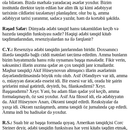
ola bilərəm. Bizdə mərhələ yaradacaq əsərlər yoxdur. Bizim
institutda direktor təyin edilən hər alim ilk işi kimi ədəbiyyat
tarixinin cildlərini təzələməyi planlaşdırır, olur bu iş, amma
ədəbiyyat tarixi yaranmır, sadəcə yazılır, həm də kortəbii şəkildə.
Rəşad Səfər:
Dünyada ədəbi tənqid hansı təkamüldən keçib və
hazırda tənqidin funksiyası nədir? Həqiqi ədəbi tənqid kitab
təqdimatlarından, resenziyalardan nə ilə fərqlənir?
C.Y.:
Resenziya ədəbi tənqidin janrlarından biridir. Doxsanıncı
illərdə tənqidlə bağlı ciddi mətnləri tərcümə edirdim. Amma bunların
bizim həyatımızda hansı rolu oynaması başqa məsələdir. Fikir verin,
səksəninci illərin axırına qədər ən çox tənqidi janr icmallardır.
Məşhur tənqidçi Akif Hüseynovun altmışıncı illərin əsərlərinin
dəyərləndirilməsində böyük rolu olub. Asif Əfəndiyev var idi, amma
o, müəyyən dərəcədə esseist idi. Bir essesi var idi, orada bir şairin
şeirlərini misal gətirirdi, deyirdi, bu, filankəsdirmi? Xeyr.
Başqasıdırmı? Xeyr. Yəni, bu adam filan qədər yol keçib, amma
formalaşmayıb, öz səsi yoxdur. Asif Ata filosof idi, elə ədəbiyyatın
da. Akif Hüseynov Anarı, Əkrəmi tənqid edirdi. Reaksiyalar da
yaxşı idi. Əkrəm razılaşmırdı, amma tənqidi öz jurnalında çap edirdi.
Amma indi bu hadisələr də yoxdur.
R.S.:
Sualı bir az başqa formada qoyaq. Amerikan tənqidçisi Corc
Steiner deyir, ədəbi tənqidin funksiyası hər yeni kitabı təqdim etmək,