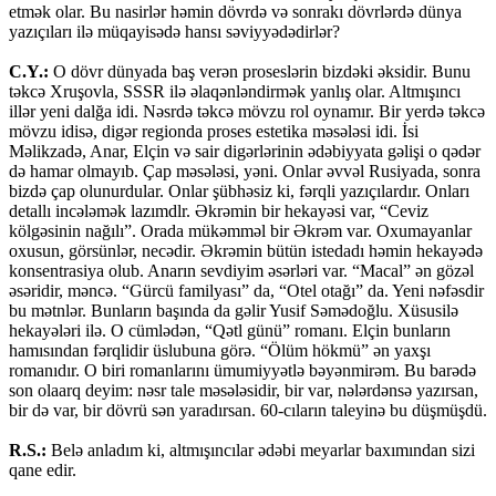
etmək olar. Bu nasirlər həmin dövrdə və sonrakı dövrlərdə dünya
yazıçıları ilə müqayisədə hansı səviyyədədirlər?
C.Y.:
O dövr dünyada baş verən proseslərin bizdəki əksidir. Bunu
təkcə Xruşovla, SSSR ilə əlaqənləndirmək yanlış olar. Altmışıncı
illər yeni dalğa idi. Nəsrdə təkcə mövzu rol oynamır. Bir yerdə təkcə
mövzu idisə, digər regionda proses estetika məsələsi idi. İsi
Məlikzadə, Anar, Elçin və sair digərlərinin ədəbiyyata gəlişi o qədər
də hamar olmayıb. Çap məsələsi, yəni. Onlar əvvəl Rusiyada, sonra
bizdə çap olunurdular. Onlar şübhəsiz ki, fərqli yazıçılardır. Onları
detallı incələmək lazımdlr. Əkrəmin bir hekayəsi var, “Ceviz
kölgəsinin nağılı”. Orada mükəmməl bir Əkrəm var. Oxumayanlar
oxusun, görsünlər, necədir. Əkrəmin bütün istedadı həmin hekayədə
konsentrasiya olub. Anarın sevdiyim əsərləri var. “Macal” ən gözəl
əsəridir, məncə. “Gürcü familyası” da, “Otel otağı” da. Yeni nəfəsdir
bu mətnlər. Bunların başında da gəlir Yusif Səmədoğlu. Xüsusilə
hekayələri ilə. O cümlədən, “Qətl günü” romanı. Elçin bunların
hamısından fərqlidir üslubuna görə. “Ölüm hökmü” ən yaxşı
romanıdır. O biri romanlarını ümumiyyətlə bəyənmirəm. Bu barədə
son olaarq deyim: nəsr tale məsələsidir, bir var, nələrdənsə yazırsan,
bir də var, bir dövrü sən yaradırsan. 60-cıların taleyinə bu düşmüşdü.
R.S.:
Belə anladım ki, altmışıncılar ədəbi meyarlar baxımından sizi
qane edir.