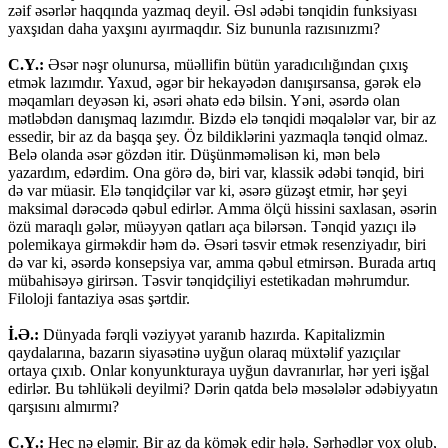
zəif əsərlər haqqında yazmaq deyil. Əsl ədəbi tənqidin funksiyası
yaxşıdan daha yaxşını ayırmaqdır. Siz bununla razısınızmı?
C.Y.:
Əsər nəşr olunursa, müəllifin bütün yaradıcılığından çıxış
etmək lazımdır. Yaxud, əgər bir hekayədən danışırsansa, gərək elə
məqamları deyəsən ki, əsəri əhatə edə bilsin. Yəni, əsərdə olan
mətləbdən danışmaq lazımdır. Bizdə elə tənqidi məqalələr var, bir az
essedir, bir az da başqa şey. Öz bildiklərini yazmaqla tənqid olmaz.
Belə olanda əsər gözdən itir. Düşünməməlisən ki, mən belə
yazardım, edərdim. Ona görə də, biri var, klassik ədəbi tənqid, biri
də var müasir. Elə tənqidçilər var ki, əsərə güzəşt etmir, hər şeyi
maksimal dərəcədə qəbul edirlər. Amma ölçü hissini saxlasan, əsərin
özü maraqlı gələr, müəyyən qatları aça bilərsən. Tənqid yazıçı ilə
polemikaya girməkdir həm də. Əsəri təsvir etmək resenziyadır, biri
də var ki, əsərdə konsepsiya var, amma qəbul etmirsən. Burada artıq
mübahisəyə girirsən. Təsvir tənqidçiliyi estetikadan məhrumdur.
Filoloji fantaziya əsas şərtdir.
İ.Ə.:
Dünyada fərqli vəziyyət yaranıb hazırda. Kapitalizmin
qaydalarına, bazarın siyasətinə uyğun olaraq müxtəlif yazıçılar
ortaya çıxıb. Onlar konyunkturaya uyğun davranırlar, hər yeri işğal
edirlər. Bu təhlükəli deyilmi? Dərin qatda belə məsələlər ədəbiyyatın
qarşısını almırmı?
C.Y.:
Heç nə eləmir. Bir az da kömək edir hələ. Sərhədlər yox olub,