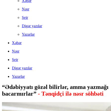
Xəbər
Nəsr
Şeir
Digər yazılar
Yazarlar
Xəbər
Nəsr
Şeir
Digər yazılar
Yazarlar
“Ədəbiyyatı gözəl bilirlər, amma yazmağı
bacarmırlar”
- Tənqidçi ilə nəsr söhbəti