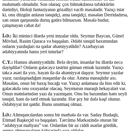
məlumatlı olmalıdır. Son olaraq: çox bilməkdənsə təfəkkürün
dərinliyi, filoloji fantaziyanın gözəlliyi vacib məsələdir. Yazıçı istər
ki, onu düzgün anlasın tənqidçi, ama tənqidçi, məsələn Derridadırsa,
sən onun qarşısında duruş gətirə bilməzsən. Məsələ budur,
çatışmayan cəhət də!
İ.Ə.:
İki mininci illərdə yeni imzalar oldu. Seymur Baycan, Günel
Mövlud, Rasim Qaraca və başqaları. Ədəbi tənqid baxımından
onların yazdıqları nə qədər əhəmiyyətlidir? Azərbaycan
ədəbiyyatında hansı yeri tuturlar?
C.Y.:
Hamısı əhəmiyyətlidir. Belə deyim, insanlar bu illərdə necə
dəyişdilər? Onların gələcəyə təsirini güman etmək lazımdır. Yazıçı
təkcə əsəri ilə yox, həyatı ilə də əhəmiyyət daşıyır. Seymur yazılar
yazır, razılaşmadığım məqamlar da olur. Amma maraqlıdır axı.
Məsələn, onun bir baxış bucağı var. Yazıçı anlamasa da hiss edir ki,
gələcəkdə onu oxuyanlar olacaq. Seymurun maraqlı hekayələri var.
Onun mətnlərindən yazı da yazmışam. Onu bu baxımdan həm xeyli
tənqid, həm də tərif etmək lazımdır. Hər şey bir dəfə kəşf olunur.
Ədəbiyyat üst qatdır. Bunu unutmaq olmaz.
İ.Ə.:
Altmışıncılardan sonra bir mərhələ də var. Saday Budaqlı,
Etimad Başkeçid və başqaları. Tərcümə Mərkəzində oturan bir
“ədəbiyyat mafiyası” var. Onlardan bir az ciddi əsərlər gördük,
amma altmışıncıların kölgəsində yox oldular.