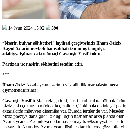
14 İyun 2024 15:02
590
“Nəsrin bulvar söhbətləri” layihəsi çərçivəsində İlham Əzizlə
Rəşad Səfərin növbəti həmsöhbəti tanınmış tənqidçi,
ədəbiyyatşünas və tərcüməçi Cavanşir Yusifli oldu.
Partizan üç nasirin söhbətini təqdim edir.
***
İlham Əziz:
Azərbaycan nəsrinin yüz əlli illik mərhələsini necə
qiymətləndirirsiniz?
Cavanşir Yusifli:
Mənə elə gəlir ki, nəsri mərhələlərə bölmək üçün
bizdə hələ çox uzun müddət keçməlidir. Çünki hələ də inkişaf gedir,
axtarışlarda müəyyən dinamika var. Burada fərqlər də var. Məsələn,
bizdə poeziya daha güclü olduğu üçün nəsr bir az arxa planda olub.
Azərbaycanda Axundova qədər nəsr olmayıb. Əksəriyyəti şeir dili
ilə yazılıb. Axundov Azərbaycan düşüncə tarixini çox gözəl bildiyi