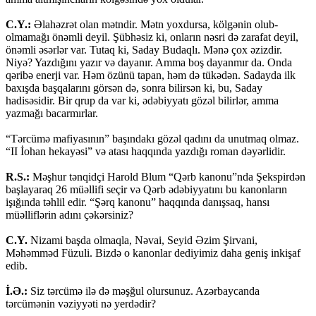
C.Y.:
Əlahəzrət olan mətndir. Mətn yoxdursa, kölgənin olub-
olmamağı önəmli deyil. Şübhəsiz ki, onların nəsri də zarafat deyil,
önəmli əsərlər var. Tutaq ki, Saday Budaqlı. Mənə çox əzizdir.
Niyə? Yazdığını yazır və dayanır. Amma boş dayanmır da. Onda
qəribə enerji var. Həm özünü tapan, həm də tükədən. Sadayda ilk
baxışda başqalarını görsən də, sonra bilirsən ki, bu, Saday
hadisəsidir. Bir qrup da var ki, ədəbiyyatı gözəl bilirlər, amma
yazmağı bacarmırlar.
“Tərcümə mafiyasının” başındakı gözəl qadını da unutmaq olmaz.
“II İohan hekayəsi” və atası haqqında yazdığı roman dəyərlidir.
R.S.:
Məşhur tənqidçi Harold Blum “Qərb kanonu”nda Şekspirdən
başlayaraq 26 müəllifi seçir və Qərb ədəbiyyatını bu kanonların
işığında təhlil edir. “Şərq kanonu” haqqında danışsaq, hansı
müəlliflərin adını çəkərsiniz?
C.Y.
Nizami başda olmaqla, Nəvai, Seyid Əzim Şirvani,
Məhəmməd Füzuli. Bizdə o kanonlar dediyimiz daha geniş inkişaf
edib.
İ.Ə.:
Siz tərcümə ilə də məşğul olursunuz. Azərbaycanda
tərcümənin vəziyyəti nə yerdədir?