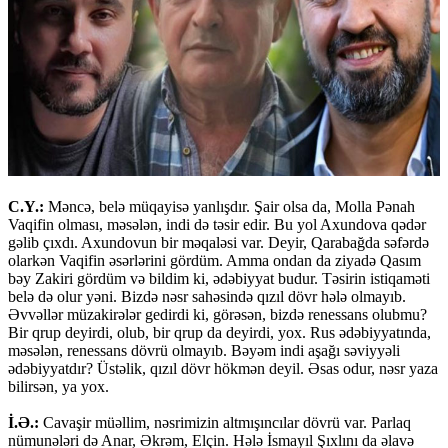
C.Y.:
Məncə, belə müqayisə yanlışdır. Şair olsa da, Molla Pənah
Vaqifin olması, məsələn, indi də təsir edir. Bu yol Axundova qədər
gəlib çıxdı. Axundovun bir məqaləsi var. Deyir, Qarabağda səfərdə
olarkən Vaqifin əsərlərini gördüm. Amma ondan da ziyadə Qasım
bəy Zakiri gördüm və bildim ki, ədəbiyyat budur. Təsirin istiqaməti
belə də olur yəni. Bizdə nəsr sahəsində qızıl dövr hələ olmayıb.
Əvvəllər müzakirələr gedirdi ki, görəsən, bizdə renessans olubmu?
Bir qrup deyirdi, olub, bir qrup da deyirdi, yox. Rus ədəbiyyatında,
məsələn, renessans dövrü olmayıb. Bəyəm indi aşağı səviyyəli
ədəbiyyatdır? Üstəlik, qızıl dövr hökmən deyil. Əsas odur, nəsr yaza
bilirsən, ya yox.
İ.Ə.:
Cavaşir müəllim, nəsrimizin altmışıncılar dövrü var. Parlaq
nümunələri də Anar, Əkrəm, Elçin. Hələ İsmayıl Şıxlını da əlavə