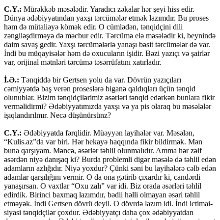
C.Y.:
Mürəkkəb məsələdir. Yaradıcı zəkalar hər şeyi hiss edir.
Dünya ədəbiyyatından yaxşı tərcümələr etmək lazımdır. Bu proses
həm də mütaliəyə kömək edir. O cümlədən, tənqidçini dili
zəngiləşdirməyə də məcbur edir. Tərcümə elə məsələdir ki, beynində
daim savaş gedir. Yaxşı tərcümələrlə yanaşı bəsit tərcümələr də var.
İndi bu müqayisələr həm də oxucuların işidir. Bəzi yazıçı və şairlər
var, orijinal mətnləri tərcümə təsərrüfatını xatırladır.
İ.Ə.:
Tənqiddə bir Gertsen yolu da var. Dövrün yazıçıları
cəmiyyətdə baş verən proseslərə biganə qaldıqları üçün tənqid
olunublar. Bizim tənqidçilərimiz əsərləri tənqid edərkən bunlara fikir
verməlidirmi? Ədəbiyyatımızda yaxşı və ya pis olaraq bu məsələlər
işıqlandırılmır. Necə düşünürsünz?
C.Y.:
Ədəbiyyatda fərqlidir. Müəyyən layihələr var. Məsələn,
“Kulis.az”da var biri. Hər hekayə haqqında fikir bildirmək. Mən
buna qarşıyam. Məncə, əsərlər təhlil olunmalıdır. Amma hər zəif
əsərdən niyə danışaq ki? Burda problemli digər məsələ də təhlil edən
adamların azlığıdır. Niyə yoxdur? Çünki səni bu layihələrə cəlb edən
adamlar qarşılığını vermir. O da ona gətirib çıxardır ki, candərdi
yanaşırsan. O vaxtlar “Oxu zalı” var idi. Biz orada əsərləri təhlil
edirdik. Birinci baxmaq lazımdır, bədii həlli olmayan əsəri təhlil
etməyək. İndi Gertsen dövrü deyil. O dövrdə lazım idi. İndi ictimai-
siyasi tənqidçilər çoxdur. Ədəbiyyatçı daha çox ədəbiyyatdan