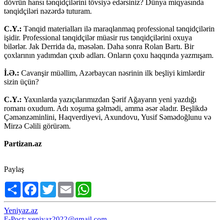
dövrün hansı tənqidçilərini tövsiyə edərsiniz? Dünya miqyasında
tənqidçiləri nəzərdə tuturam.
C.Y.:
Tənqid materialları ilə maraqlanmaq professional tənqidçilərin
işidir. Professional tənqidçilər müasir rus tənqidçilərini oxuya
bilərlər. Jak Derrida da, məsələn. Daha sonra Rolan Bartı. Bir
çoxlarının yadımdan çıxıb adları. Onların çoxu haqqında yazmışam.
İ.Ə.:
Cavanşir müəllim, Azərbaycan nəsrinin ilk beşliyi kimlərdir
sizin üçün?
C.Y.:
Yaxınlarda yazıçılarımızdan Şərif Ağayarın yeni yazdığı
romanı oxudum. Adı xoşuma gəlmədi, amma əsər əladır. Beşlikdə
Çəmənzəminlini, Haqverdiyevi, Axundovu, Yusif Səmədoğlunu və
Mirzə Cəlili görürəm.
Partizan.az
Paylaş
Share
Facebook
Twitter
Email
WhatsApp
Yeniyaz.az
E-Poçt:
yeniyaz2022@gmail.com