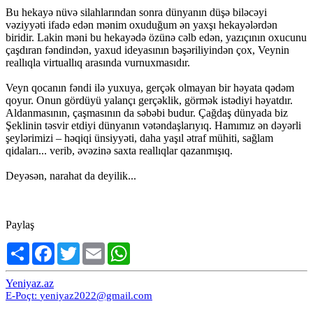
Bu hekayə nüvə silahlarından sonra dünyanın düşə biləcəyi
vəziyyəti ifadə edən mənim oxuduğum ən yaxşı hekayələrdən
biridir. Lakin məni bu hekayədə özünə cəlb edən, yazıçının oxucunu
çaşdıran fəndindən, yaxud ideyasının bəşəriliyindən çox, Veynin
reallıqla virtuallıq arasında vurnuxmasıdır.
Veyn qocanın fəndi ilə yuxuya, gerçək olmayan bir həyata qədəm
qoyur. Onun gördüyü yalançı gerçəklik, görmək istədiyi həyatdır.
Aldanmasının, çaşmasının da səbəbi budur. Çağdaş dünyada biz
Şeklinin təsvir etdiyi dünyanın vətəndaşlarıyıq. Hamımız ən dəyərli
şeylərimizi – həqiqi ünsiyyəti, daha yaşıl ətraf mühiti, sağlam
qidaları... verib, əvəzinə saxta reallıqlar qazanmışıq.
Deyəsən, narahat da deyilik...
Paylaş
Share
Facebook
Twitter
Email
WhatsApp
Yeniyaz.az
E-Poçt:
yeniyaz2022@gmail.com