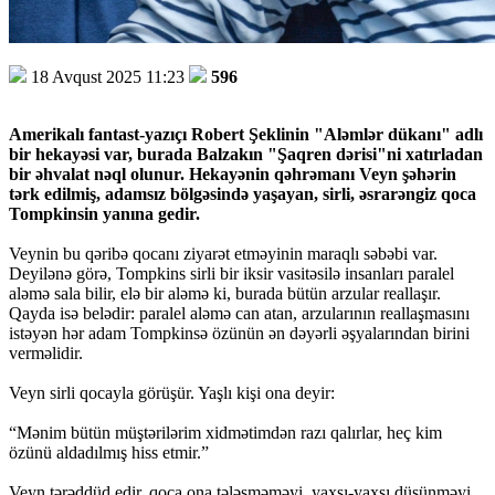
18 Avqust 2025 11:23
596
Amerikalı fantast-yazıçı Robert Şeklinin "Aləmlər dükanı" adlı
bir hekayəsi var, burada Balzakın "Şaqren dərisi"ni xatırladan
bir əhvalat nəql olunur. Hekayənin qəhrəmanı Veyn şəhərin
tərk edilmiş, adamsız bölgəsində yaşayan, sirli, əsrarəngiz qoca
Tompkinsin yanına gedir.
Veynin bu qəribə qocanı ziyarət etməyinin maraqlı səbəbi var.
Deyilənə görə, Tompkins sirli bir iksir vasitəsilə insanları paralel
aləmə sala bilir, elə bir aləmə ki, burada bütün arzular reallaşır.
Qayda isə belədir: paralel aləmə can atan, arzularının reallaşmasını
istəyən hər adam Tompkinsə özünün ən dəyərli əşyalarından birini
verməlidir.
Veyn sirli qocayla görüşür. Yaşlı kişi ona deyir:
“Mənim bütün müştərilərim xidmətimdən razı qalırlar, heç kim
özünü aldadılmış hiss etmir.”
Veyn tərəddüd edir, qoca ona tələsməməyi, yaxşı-yaxşı düşünməyi