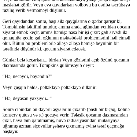
məsləhət görür. Veyn evə qayıdarkən yolboyu bu qəribə təcrübəyə
razılıq verib-verməməyi düşünür.
Geri qayıdandan sonra, başı ailə qayğılarına o qədər qarışır ki,
Tompkinsin təklifini unudur, amma arada ağlından yenidən qocanı
ziyarət etmək keçir, amma həmişə nəsə bir işi çıxır: gah arvadı ilə
qonaqlığa gedir, gah oğlunun məktəbdəki problemlərini həll etməli
olur. Bütün bu problemlərlə əlləşə-əlləşə həmişə beyninin bir
tərəfində düşünür ki, qocanı ziyarət edəcək.
Günlər belə keçərkən... birdən Veyn gözlərini açıb özünü qocanın
daxmasında görür. Tompkins gülümsəyib deyir:
“Hə, necəydi, bəyəndin?”
Veyn çaşqın halda, pəltəkləyə-pəltəkləyə dillənir:
“Hə, deyəsən yaxşıydı...”
Sonra cibindən ən dəyərli əşyalarını çıxarıb (paslı bir bıçaq, köhnə
konserv qutusu və s.) qocaya verir. Tələsik qocanın daxmasından
çıxır, hava tam qaralmamış, nüvə radiasiyasından mutasiyaya
uğramış azman siçovullar şəhərə çıxmamış evinə tərəf qaçmağa
başlayır.