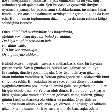
həyat enerjisinin amansızcasına yox edilməsini və bu yox oluşun
ardındakı qəsdi qələmə alır. Şeir bu qəsd və çarəsizlik duyğusunu
oyatmaqla yanaşı, bu yoxolmanın səbəbkarlarının, insanların hüzn
içində, qüssə arasında qalmasını arzulayan bir güc olduğuna da işarə
edir. Bu, bir insan toplumunun düzəninə, ya da insan ruhuna kölgə
salındığına işarədir:
Öncə bülbülləri susdurdular has bağçalarda,
Mehtab yox olsun deyə bir bulud yaratdılar.
Ən kiçik su gölməçəsindən belə
Parıltıları silib,
Bizi bir kor qaranlığın
Orta göbəyinə atdılar...
Bülbül oxuyan bağçalar, savaşsız, müharibəsiz, dinc bir həyatın
göstəricisidir. Vay o gündən ki, bülbül səsi gəlməz ola, dünya
firavanlığı, dincliyi pozulmuş ola. Göy üzündəki ayın gözəlliyini
örtən buludun yaradılması, Yerdən göyə göndərilən ədalətsizlik kimi
simvolizə edilir. Bir buludun bir ayı yox etməsi dünya düzəninin
aşağıdan-yuxarıya pozulması anlamına gəlir. Ayı gizlədən buludlar
bir gün dolub-daşar və Yerə su olub dönər. Bu buludun göz yaşları
kiçik gölməçələr yaradar. Yaranan gölməçələr ayı, ulduzu, günəşi
günün fərqli saatlarında əks etdirər və parıldar. O parıltıların
silinməsi insan əlinin - ədalətsizliyə, düzənə, doğruluğa və təbiətin
gözəlliklərinə uzanan kirli barmaqlarıdır. Bu barmaqlar ədalət