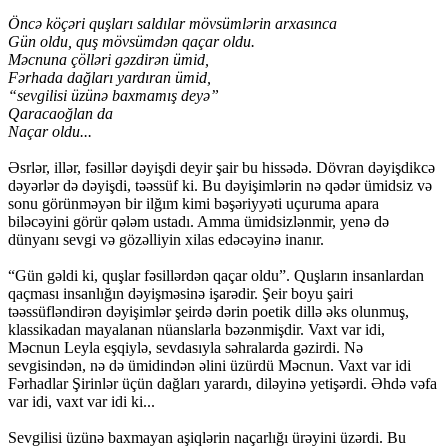
Öncə köçəri quşları saldılar mövsümlərin arxasınca
Gün oldu, quş mövsümdən qaçar oldu.
Məcnuna çölləri gəzdirən ümid,
Fərhada dağları yardıran ümid,
“sevgilisi üzünə baxmamış deyə”
Qaracaoğlan da
Naçar oldu...
Əsrlər, illər, fəsillər dəyişdi deyir şair bu hissədə. Dövran dəyişdikcə
dəyərlər də dəyişdi, təəssüf ki. Bu dəyişimlərin nə qədər ümidsiz və
sonu görünməyən bir ilğım kimi bəşəriyyəti uçuruma apara
biləcəyini görür qələm ustadı. Amma ümidsizlənmir, yenə də
dünyanı sevgi və gözəlliyin xilas edəcəyinə inanır.
“Gün gəldi ki, quşlar fəsillərdən qaçar oldu”. Quşların insanlardan
qaçması insanlığın dəyişməsinə işarədir. Şeir boyu şairi
təəssüfləndirən dəyişimlər şeirdə dərin poetik dillə əks olunmuş,
klassikadan mayalanan nüanslarla bəzənmişdir. Vaxt var idi,
Məcnun Leyla eşqiylə, sevdasıyla səhralarda gəzirdi. Nə
sevgisindən, nə də ümidindən əlini üzürdü Məcnun. Vaxt var idi
Fərhadlar Şirinlər üçün dağları yarardı, diləyinə yetişərdi. Əhdə vəfa
var idi, vaxt var idi ki...
Sevgilisi üzünə baxmayan aşiqlərin naçarlığı ürəyini üzərdi. Bu