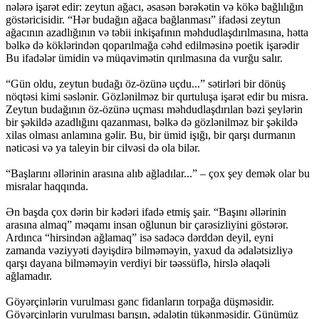
nələrə işarət edir: zeytun ağacı, əsasən bərəkətin və kökə bağlılığın
göstəricisidir. “Hər budağın ağaca bağlanması” ifadəsi zeytun
ağacının azadlığının və təbii inkişafının məhdudlaşdırılmasına, hətta
bəlkə də köklərindən qoparılmağa cəhd edilməsinə poetik işarədir
Bu ifadələr ümidin və müqavimətin qırılmasına da vurğu salır.
“Gün oldu, zeytun budağı öz-özünə uçdu...” sətirləri bir dönüş
nöqtəsi kimi səslənir. Gözlənilməz bir qurtuluşa işarət edir bu misra.
Zeytun budağının öz-özünə uçması məhdudlaşdırılan bəzi şeylərin
bir şəkildə azadlığını qazanması, bəlkə də gözlənilməz bir şəkildə
xilas olması anlamına gəlir. Bu, bir ümid işığı, bir qarşı durmanın
nəticəsi və ya taleyin bir cilvəsi də ola bilər.
“Başlarını əllərinin arasına alıb ağladılar...” – çox şey demək olar bu
misralar haqqında.
Ən başda çox dərin bir kədəri ifadə etmiş şair. “Başını əllərinin
arasına almaq” məqamı insan oğlunun bir çarəsizliyini göstərər.
Ardınca “hirsindən ağlamaq” isə sadəcə dərddən deyil, eyni
zamanda vəziyyəti dəyişdirə bilməməyin, yaxud da ədalətsizliyə
qarşı dayana bilməməyin verdiyi bir təəssüflə, hirslə əlaqəli
ağlamadır.
Göyərçinlərin vurulması gənc fidanların torpağa düşməsidir.
Göyərçinlərin vurulması barışın, ədalətin tükənməsidir. Günümüz