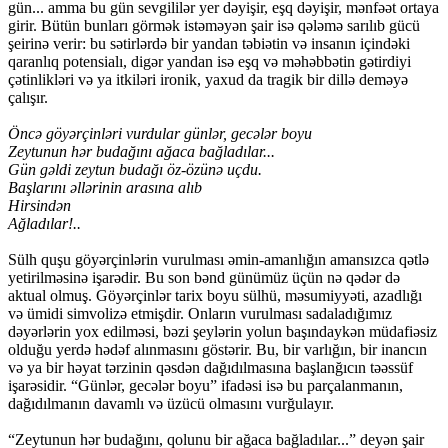
gün... amma bu gün sevgililər yer dəyişir, eşq dəyişir, mənfəət ortaya
girir. Bütün bunları görmək istəməyən şair isə qələmə sarılıb gücü
şeirinə verir: bu sətirlərdə bir yandan təbiətin və insanın içindəki
qaranlıq potensialı, digər yandan isə eşq və məhəbbətin gətirdiyi
çətinlikləri və ya itkiləri ironik, yaxud da tragik bir dillə deməyə
çalışır.
Öncə göyərçinləri vurdular günlər, gecələr boyu
Zeytunun hər budağını ağaca bağladılar...
Gün gəldi zeytun budağı öz-özünə uçdu.
Başlarını əllərinin arasına alıb
Hirsindən
Ağladılar!..
Sülh quşu göyərçinlərin vurulması əmin-amanlığın amansızca qətlə
yetirilməsinə işarədir. Bu son bənd günümüz üçün nə qədər də
aktual olmuş. Göyərçinlər tarix boyu sülhü, məsumiyyəti, azadlığı
və ümidi simvolizə etmişdir. Onların vurulması sadaladığımız
dəyərlərin yox edilməsi, bəzi şeylərin yolun başındaykən müdafiəsiz
olduğu yerdə hədəf alınmasını göstərir. Bu, bir varlığın, bir inancın
və ya bir həyat tərzinin qəsdən dağıdılmasına başlanğıcın təəssüf
işarəsidir. “Günlər, gecələr boyu” ifadəsi isə bu parçalanmanın,
dağıdılmanın davamlı və üzücü olmasını vurğulayır.
“Zeytunun hər budağını, qolunu bir ağaca bağladılar...” deyən şair