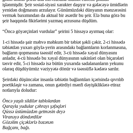
işlənmişdir. Şeir sosial-siyasi xarakter daşıyır və gələcəyə ümidlərin
yenidən doğmasını arzulayır. Günümüzdəki dünyanın mənzərəsini
vermək baxımından da aktual bir əsərdir bu şeir. Elə buna görə bu
şeir haqqında fikirlərimi yazmaq arzusuna düşdüm.
“Öncə göyərçinləri vurdular” şeirini 5 hissəyə ayırmaq olar:
1-ci hissədə şair məhvə məhkum bir təbiət şəkli çəkir, 2-ci hissədə
təbiətdən yuxarı göylə-yerin arasındakı bağlantıların korlanmasına,
bağların qopmasına təəssüf edir, 3-cü hissədə xəyal dünyasını
anladır, 4-cü hissədə bu xəyal dünyasının sakinləri olan biçarələri
təsvir edir, 5-ci hissədə isə bütün yuxarıda sadalananların yekunu
olaraq düşdüyümüz vəziyyətə dönür və təəssüflə kədərə sarılır.
Şeirdəki düşüncələr insanla təbiətin bağlantıları içərisində qıvrılıb
poetikləşir və zamana, onun gətirdiyi mənfi dəyişikliklərə etiraz
notlarıyla doludur:
Öncə yaşılı sildilər tablolardan
Qarayla yudular çəhrayı şəfəqləri
Qüssə üstümüzdən getməsin deyə
Viranəyə döndərdilər
Gözəlim çiçəklərlə bəzənən
Bağçanı, bağı.