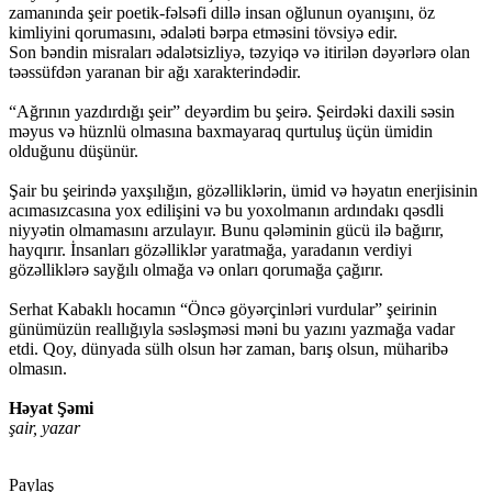
zamanında şeir poetik-fəlsəfi dillə insan oğlunun oyanışını, öz
kimliyini qorumasını, ədaləti bərpa etməsini tövsiyə edir.
Son bəndin misraları ədalətsizliyə, təzyiqə və itirilən dəyərlərə olan
təəssüfdən yaranan bir ağı xarakterindədir.
“Ağrının yazdırdığı şeir” deyərdim bu şeirə. Şeirdəki daxili səsin
məyus və hüznlü olmasına baxmayaraq qurtuluş üçün ümidin
olduğunu düşünür.
Şair bu şeirində yaxşılığın, gözəlliklərin, ümid və həyatın enerjisinin
acımasızcasına yox edilişini və bu yoxolmanın ardındakı qəsdli
niyyətin olmamasını arzulayır. Bunu qələminin gücü ilə bağırır,
hayqırır. İnsanları gözəlliklər yaratmağa, yaradanın verdiyi
gözəlliklərə sayğılı olmağa və onları qorumağa çağırır.
Serhat Kabaklı hocamın “Öncə göyərçinləri vurdular” şeirinin
günümüzün reallığıyla səsləşməsi məni bu yazını yazmağa vadar
etdi. Qoy, dünyada sülh olsun hər zaman, barış olsun, müharibə
olmasın.
Həyat Şəmi
şair, yazar
Paylaş