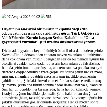
07 Avqust 2025 09:02
566
Həyatını və əsərlərini bir millətin inkişafına vəqf edən,
ədəbiyyatın qayəsini xalqa xidmətdə görən Türk Ədəbiyyatı
Vakfı Yönetim Kurulu başqanı Serhat Kabaklının “Öncə
göyərçinləri vurdular” şeiri üzərinə düşüncələrimi yazdım.
Divan ədəbiyyatında beyt bütünlüyü önəmli olsa da, modern şeirdə
Sərvəti-Fünun dönəmindən etibarən mövzu və anlam bütünlüyünə
daha çox önəm verilmişdir. Sözügedən şeir də bu mənada uğurlu bir
əsərdir. Əvvəldən sona qədər bu əsərin həm anlam və fəlsəfəsinə,
həm də şeirin ümumi quruluşuna, ana temasına və poetikasına eyni
dərəcədə diqqət edildiyi nəzərə çarpır. Bu şeirdə şairin hər kəlməni,
misranı, anlamları, oyatdığı assosiasiyanın incəliklə seçməsinin
şahidi oluruq. Şeirdəki simvol və metaforalar sadəcə estetik olaraq
qalmayıb, şeirin ana fikrini sonuna qədər dəstəkləyir və gücləndirir.
Şair hər bir bənddə, hər bir misrada, hətta hər bir kəlmədə vermək
istədyi duyğunu incəliklə işləmişdir. Şeirə hakim olan duyğu və
atmosferin (hüzn, təəssüf, sevinc, bəzən coşqu) oxucuya uğurlu bir
şəkildə ötürülməsi gözlər önündə sərgilənir. Hər kəlmədən sonra
gələn kəlmə şeirin ana mövzusuna xidmət edəcək şəkildə