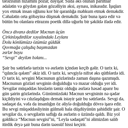
tərəzisinin nizamını pozar, dəyişər. Suda əks olunan parıltılar
ədalətin və göydən gələn gözəlliyin əksi, aynası, inikasıdır. İşıqları
yox etmək insan oğlunu kor bir qaranlığa məhkum etmək deməkdir.
Cəhalətin orta göbəyinə düşmək deməkdir. Şair buna işarə edir və
bütün bu olanlara etirazını poetik dillə uğurlu bir şəkildə ifadə edir.
Öncə divanə dedilər Məcnun üçün
Çirkinləşdirdilər xəyalındakı Leylanı
Dolu könlümüzə özümüz güldük
Qovmağa çalışdıq başımızdan
əsrlər boyu
“Sevgi” deyilən bəlanı...
Şair bu sətirlərlə tarixin və əsrlərin içindən keçib gəlir. O tarix ki,
“qılıncla qələm” əkiz idi. O tarix ki, sevgiylə nifrət əks qütblərdə idi.
O tarix ki, sevgini Məcnunun gözlərində zaman daşına qazımışdı.
Məcnunun gözləri sevginin doğulduğu və məzar olduğu yer idi.
Sevgilər müqəddəs hisslərin təmiz olduğu əsrlərə həsəd aparır bu
gün şairin gözlərində. Günümüzdəki Məcnun sevgisinin nə qədər
kiçildiyini və cılızlaşdığını demək istəyir şair bu sətirlərdə. Sevgi də,
sədaqət də, vəfa da insanlığın öz əliylə doğulduğu dövrə işarə edir.
Bu sevgi müqəddəsliyinin gülməli hala düşdüyünün şahididir şair. O
sevgilər də, o sevgilərin saflığı da əsrlərin o üzündə qaldı. Biz yol
gəldikcə “Məcnun sevgisi”ni, “Leyla sədaqəti”ni əlimizdən salıb
itirdik deyə şair buna dərin təəssüf hissi keçirir.