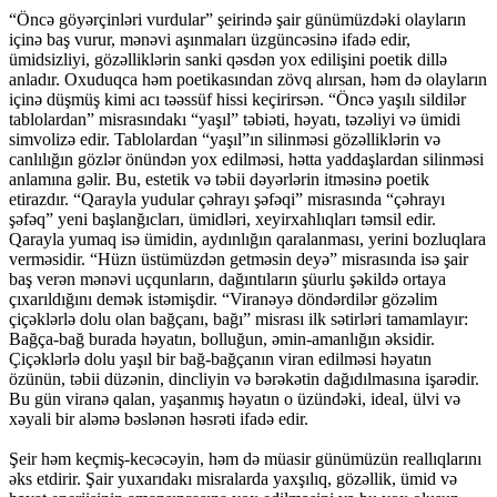
“Öncə göyərçinləri vurdular” şeirində şair günümüzdəki olayların
içinə baş vurur, mənəvi aşınmaları üzgüncəsinə ifadə edir,
ümidsizliyi, gözəlliklərin sanki qəsdən yox edilişini poetik dillə
anladır. Oxuduqca həm poetikasından zövq alırsan, həm də olayların
içinə düşmüş kimi acı təəssüf hissi keçirirsən. “Öncə yaşılı sildilər
tablolardan” misrasındakı “yaşıl” təbiəti, həyatı, təzəliyi və ümidi
simvolizə edir. Tablolardan “yaşıl”ın silinməsi gözəlliklərin və
canlılığın gözlər önündən yox edilməsi, hətta yaddaşlardan silinməsi
anlamına gəlir. Bu, estetik və təbii dəyərlərin itməsinə poetik
etirazdır. “Qarayla yudular çəhrayı şəfəqi” misrasında “çəhrayı
şəfəq” yeni başlanğıcları, ümidləri, xeyirxahlıqları təmsil edir.
Qarayla yumaq isə ümidin, aydınlığın qaralanması, yerini bozluqlara
verməsidir. “Hüzn üstümüzdən getməsin deyə” misrasında isə şair
baş verən mənəvi uçqunların, dağıntıların şüurlu şəkildə ortaya
çıxarıldığını demək istəmişdir. “Viranəyə döndərdilər gözəlim
çiçəklərlə dolu olan bağçanı, bağı” misrası ilk sətirləri tamamlayır:
Bağça-bağ burada həyatın, bolluğun, əmin-amanlığın əksidir.
Çiçəklərlə dolu yaşıl bir bağ-bağçanın viran edilməsi həyatın
özünün, təbii düzənin, dincliyin və bərəkətin dağıdılmasına işarədir.
Bu gün viranə qalan, yaşanmış həyatın o üzündəki, ideal, ülvi və
xəyali bir aləmə bəslənən həsrəti ifadə edir.
Şeir həm keçmiş-kecəcəyin, həm də müasir günümüzün reallıqlarını
əks etdirir. Şair yuxarıdakı misralarda yaxşılıq, gözəllik, ümid və