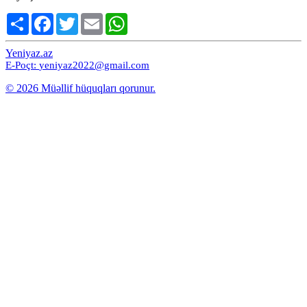
Share
Facebook
Twitter
Email
WhatsApp
Yeniyaz.az
E-Poçt:
yeniyaz2022@gmail.com
© 2026 Müəllif hüquqları qorunur.