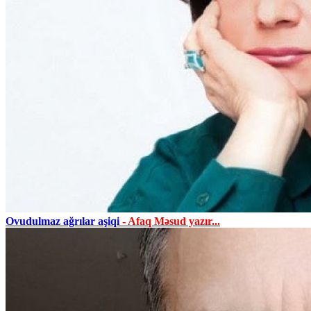
Ovudulmaz ağrılar aşiqi
- Afaq Məsud yazır...