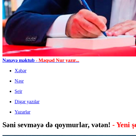
Nənəyə məktub
- Məqsəd Nur yazır...
Xəbər
Nəsr
Şeir
Digər yazılar
Yazarlar
Səni sevməyə də qoymurlar, vətən!
- Yeni ş