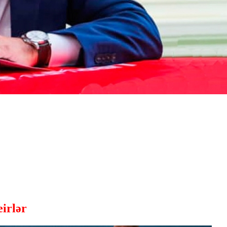
eirlər