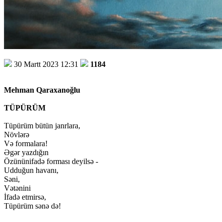
30 Martt 2023 12:31
1184
Mehman Qaraxanoğlu
TÜPÜRÜM
Tüpürüm bütün janrlara,
Növlərə
Və formalara!
Əgər yazdığın
Özününifadə forması deyilsə -
Udduğun havanı,
Səni,
Vətənini
İfadə etmirsə,
Tüpürüm sənə də!