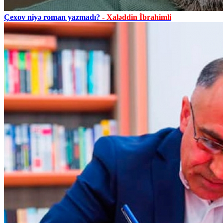
Çexov niyə roman yazmadı?
- Xaləddin İbrahimli