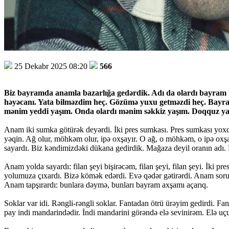
25 Dekabr 2025 08:20
566
Biz bayramda anamla bazarlığa gedərdik. Adı da olardı bayram 
həyəcanı. Yata bilməzdim heç. Gözümə yuxu getməzdi heç. Bayra
mənim yeddi yaşım. Onda olardı mənim səkkiz yaşım. Doqquz yaş
Anam iki sumka götürək deyərdi. İki pres sumkası. Pres sumkası yoxdur
yəqin. Ağ olur, möhkəm olur, ipə oxşayır. O ağ, o möhkəm, o ipə ox
sayardı. Biz kəndimizdəki dükana gedirdik. Mağaza deyil oranın adı. 
Anam yolda sayardı: filan şeyi bişirəcəm, filan şeyi, filan şeyi. İk
yolumuza çıxardı. Bizə kömək edərdi. Evə qədər gətirərdi. Anam soruş
Anam tapşırardı: bunlara dəymə, bunları bayram axşamı açarıq.
Soklar var idi. Rəngli-rəngli soklar. Fantadan ötrü ürəyim gedirdi.
pay indi mandarindədir. İndi mandarini görəndə elə sevinirəm. Elə uçur