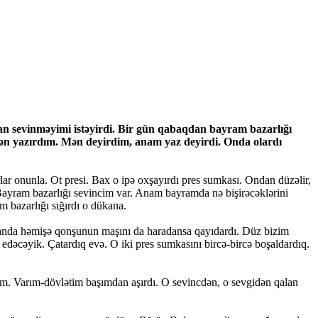
n sevinməyimi istəyirdi. Bir gün qabaqdan bayram bazarlığı
ən yazırdım. Mən deyirdim, anam yaz deyirdi. Onda olardı
lar onunla. Ot presi. Bax o ipə oxşayırdı pres sumkası. Ondan düzəlir,
ayram bazarlığı sevincim var. Anam bayramda nə bişirəcəklərini
 bazarlığı sığırdı o dükana.
yıdanda həmişə qonşunun maşını da haradansa qayıdardı. Düz bizim
edəcəyik. Çatardıq evə. O iki pres sumkasını bircə-bircə boşaldardıq.
um. Varım-dövlətim başımdan aşırdı. O sevincdən, o sevgidən qalan