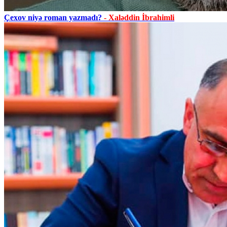
Çexov niyə roman yazmadı?
- Xaləddin İbrahimli