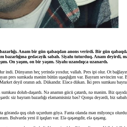
bazarlığı. Anam bir gün qabaqdan anons verirdi. Bir gün qabaqda
m bazarlığına gedəcəyik sabah. Siyahı tuturduq. Anam deyirdi, m
ım. On yaşım, on bir yaşım. Siyahı uzandıqca uzanardı.
 indi. Dünyanın heç yerində yoxdur, vallah. Pres ipi olur. Ot bağlayır
şayan pres sumkada mənim bütün uşaqlığım var. Bayram sevincim var. B
Market deyil oranın adı. Dükandır. Eləcə dükan. İki pres sumkası bayram
i pres sumkası dolub-daşardı. Nə anamın gücü çatardı, nə mənim. Biz qa
ardı: siz bayram bazarlığı eləməmisiniz bəs? Qonşu deyərdi, biz sabah 
 Fanta görəndə quş olub uçurdum göyə. Fanta olanda mən milyonçu olurd
am. Bulvarda yeni il işıqları var. Elə qəşəngdir, elə qəşəng.