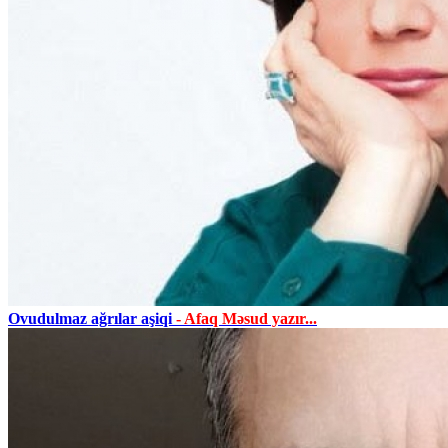
Ovudulmaz ağrılar aşiqi
- Afaq Məsud yazır...