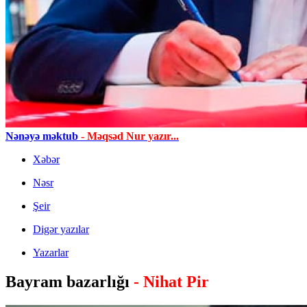
Nənəyə məktub
- Məqsəd Nur yazır...
Xəbər
Nəsr
Şeir
Digər yazılar
Yazarlar
Bayram bazarlığı
- Nihat Pir