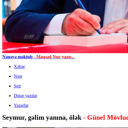
Nənəyə məktub
- Məqsəd Nur yazır...
Xəbər
Nəsr
Şeir
Digər yazılar
Yazarlar
Seymur, gəlim yanına, ölək
- Günel Mövlu