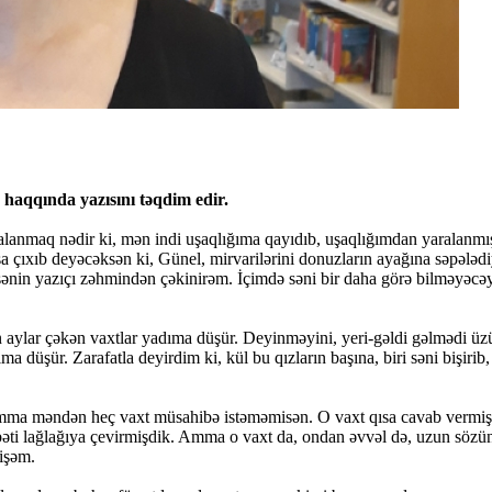
aqqında yazısını təqdim edir.
aralanmaq nədir ki, mən indi uşaqlığıma qayıdıb, uşaqlığımdan yaralan
 çıxıb deyəcəksən ki, Günel, mirvarilərini donuzların ayağına səpələdiy
n yazıçı zəhmindən çəkinirəm. İçimdə səni bir daha görə bilməyəcəyimə 
n aylar çəkən vaxtlar yadıma düşür. Deyinməyini, yeri-gəldi gəlmədi ü
a düşür. Zarafatla deyirdim ki, kül bu qızların başına, biri səni bişiri
n, amma məndən heç vaxt müsahibə istəməmisən. O vaxt qısa cavab ver
ti lağlağıya çevirmişdik. Amma o vaxt da, ondan əvvəl də, uzun sözün
mişəm.