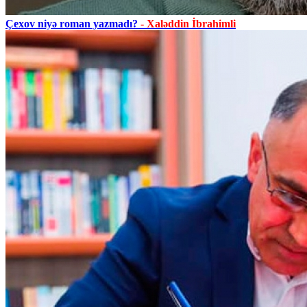
Çexov niyə roman yazmadı?
- Xaləddin İbrahimli