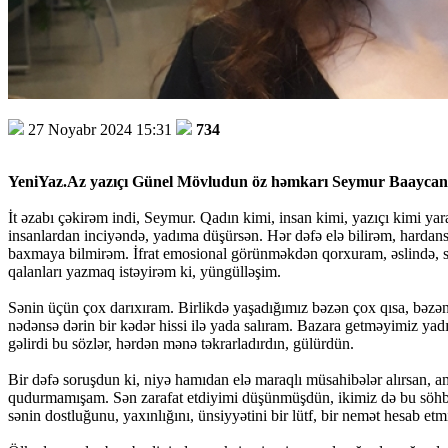
27 Noyabr 2024 15:31
734
YeniYaz.Az yazıçı Günel Mövludun öz həmkarı Seymur Baaycan h
İt əzabı çəkirəm indi, Seymur. Qadın kimi, insan kimi, yazıçı kimi y
insanlardan inciyəndə, yadıma düşürsən. Hər dəfə elə bilirəm, hardansa
baxmaya bilmirəm. İfrat emosional görünməkdən qorxuram, əslində, səni
qalanları yazmaq istəyirəm ki, yüngülləşim.
Sənin üçün çox darıxıram. Birlikdə yaşadığımız bəzən çox qısa, bəzə
nədənsə dərin bir kədər hissi ilə yada salıram. Bazara getməyimiz yadım
gəlirdi bu sözlər, hərdən mənə təkrarladırdın, gülürdün.
Bir dəfə soruşdun ki, niyə hamıdan elə maraqlı müsahibələr alırsa
qudurmamışam. Sən zarafat etdiyimi düşünmüşdün, ikimiz də bu söhbə
sənin dostluğunu, yaxınlığını, ünsiyyətini bir lütf, bir nemət hesab et