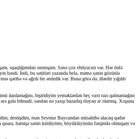
mışam, uşaqlığımdan sınmışam. Sənə çox ehtiyacım var. Hər dəfə
in bəsdi. İndi, bu sətirləri yazanda belə, mətnə sənin gözünlə
qəribə və ağrılı bir əminlik var. Buna görə də, illərdir yığılıb
zümü danlamağını, bişiridiyim yeməklərdən heç vaxt razı qalmamağını
b, ərə gələ bilmədi, səndən nə yaxşı bazarlıq eləyən ər olarmış. Xoşuna
mişdim, demişdim, mən Seymur Baycandan müsahibə alacaq qədər
 qısası, həmişə sənin kimliyinin, böyüklüyünün fərqində olmuşam və