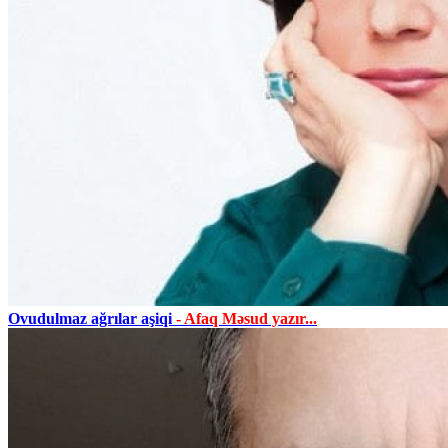
Ovudulmaz ağrılar aşiqi
- Afaq Məsud yazır...