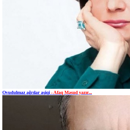
Ovudulmaz ağrılar aşiqi
- Afaq Məsud yazır...