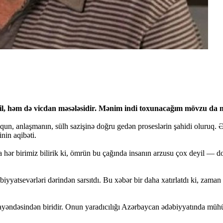
yil, həm də vicdan məsələsidir. Mənim indi toxunacağım mövzu da məh
, anlaşmanın, sülh sazişinə doğru gedən proseslərin şahidi oluruq. Ə
nin aqibəti.
ər birimiz bilirik ki, ömrün bu çağında insanın arzusu çox deyil — doğ
yatsevərləri dərindən sarsıtdı. Bu xəbər bir daha xatırlatdı ki, zaman ç
nümayəndəsindən biridir. Onun yaradıcılığı Azərbaycan ədəbiyyatında mü