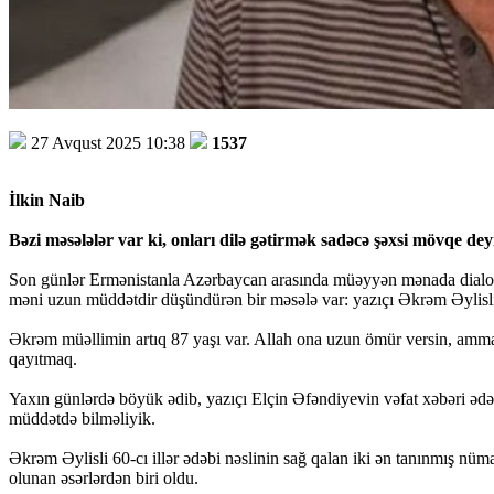
27 Avqust 2025 10:38
1537
İlkin Naib
Bəzi məsələlər var ki, onları dilə gətirmək sadəcə şəxsi mövqe de
Son günlər Ermənistanla Azərbaycan arasında müəyyən mənada dialoqun
məni uzun müddətdir düşündürən bir məsələ var: yazıçı Əkrəm Əylisli
Əkrəm müəllimin artıq 87 yaşı var. Allah ona uzun ömür versin, amma h
qayıtmaq.
Yaxın günlərdə böyük ədib, yazıçı Elçin Əfəndiyevin vəfat xəbəri ədəbiy
müddətdə bilməliyik.
Əkrəm Əylisli 60-cı illər ədəbi nəslinin sağ qalan iki ən tanınmış 
olunan əsərlərdən biri oldu.