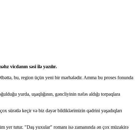
z vicdanın səsi ilə yazılır.
lbəttə, bu, region üçün yeni bir mərhələdir. Amma bu proses fonunda
ulduğu yurda, uşaqlığının, gəncliyinin nəfəs aldığı torpaqlara
ox sürətlə keçir və biz dəyər bildiklərimizin qədrini yaşadıqları
hüm yer tutur. "Daş yuxular" romanı isə zamanında ən çox müzakirə