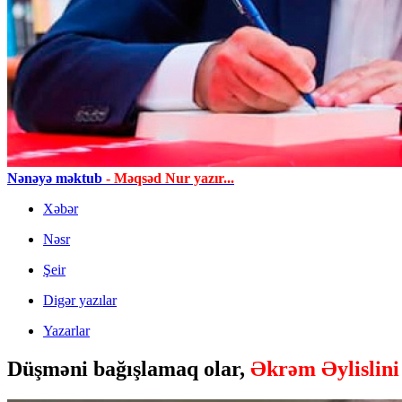
Nənəyə məktub
- Məqsəd Nur yazır...
Xəbər
Nəsr
Şeir
Digər yazılar
Yazarlar
Düşməni bağışlamaq olar,
Əkrəm Əylislini