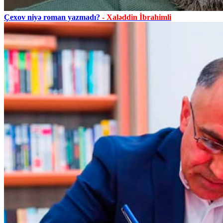
Çexov niyə roman yazmadı?
- Xaləddin İbrahimli